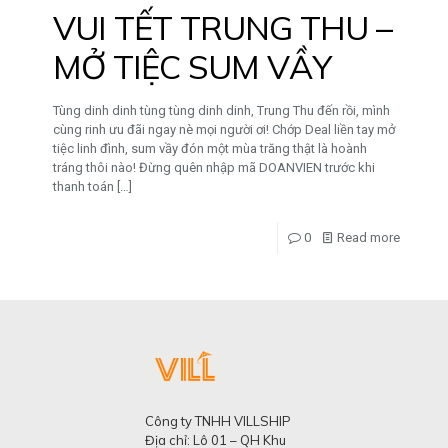
VUI TẾT TRUNG THU –
MỞ TIỆC SUM VẦY
Tùng dinh dinh tùng tùng dinh dinh, Trung Thu đến rồi, mình
cùng rinh ưu đãi ngay nè mọi người ơi! Chớp Deal liền tay mở
tiệc linh đình, sum vầy đón một mùa trăng thật là hoành
tráng thôi nào! Đừng quên nhập mã DOANVIEN trước khi
thanh toán
[…]
0
Read more
Công ty TNHH VILLSHIP
Địa chỉ: Lô 01 – QH Khu