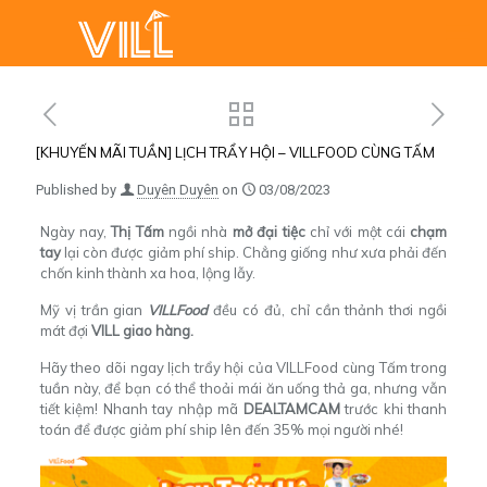
[KHUYẾN MÃI TUẦN] LỊCH TRẨY HỘI – VILLFOOD CÙNG TẤM
Published by
Duyên Duyên
on
03/08/2023
Ngày nay,
Thị
Tấm
ngồi nhà
mở đại tiệc
chỉ với một cái
chạm
tay
lại còn được giảm phí ship. Chẳng giống như xưa phải đến
chốn kinh thành xa hoa, lộng lẫy.
Mỹ vị trần gian
VILLFood
đều có đủ, chỉ cần thảnh thơi ngồi
mát đợi
VILL
giao hàng.
Hãy theo dõi ngay lịch trẩy hội của VILLFood cùng Tấm trong
tuần này, để bạn có thể thoải mái ăn uống thả ga, nhưng vẫn
tiết kiệm! Nhanh tay nhập mã
DEALTAMCAM
trước khi thanh
toán để được giảm
phí ship lên đến 35%
mọi người nhé!