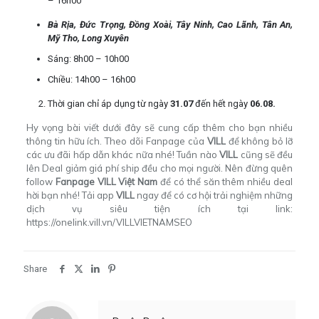
– 16h00
Bà Rịa, Đức Trọng, Đồng Xoài, Tây Ninh, Cao Lãnh, Tân An,
Mỹ Tho, Long Xuyên
Sáng: 8h00 – 10h00
Chiều: 14h00 – 16h00
Thời gian chỉ áp dụng từ ngày
31.07
đến hết ngày
06.08.
Hy vọng bài viết dưới đây sẽ cung cấp thêm cho bạn nhiều
thông tin hữu ích. Theo dõi Fanpage của
VILL
để không bỏ lỡ
các ưu đãi hấp dẫn khác nữa nhé! Tuần nào
VILL
cũng sẽ đều
lên Deal giảm giá phí ship đều cho mọi người. Nên đừng quên
follow
Fanpage VILL Việt Nam
để có thể săn thêm nhiều deal
hời bạn nhé! Tải app
VILL
ngay để có cơ hội trải nghiệm những
dịch vụ siêu tiện ích tại link:
https://onelink.vill.vn/VILLVIETNAMSEO
Share