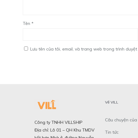
Tên
*
Lưu tên của tôi, email, và trang web trong trình duyệt 
Về VILL
Câu chuyện của 
Công ty TNHH VILLSHIP
Địa chỉ: Lô 01 – QH Khu TMDV
Tin tức
kết hợp Nhà ở, đường Nguyễn