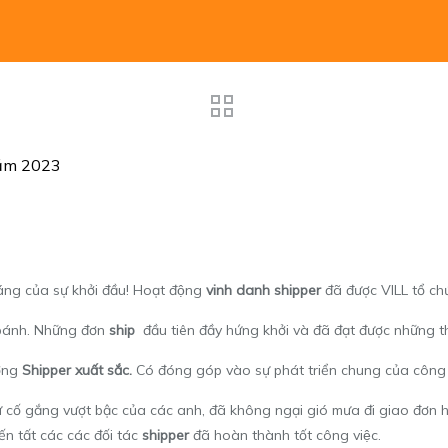
Năm 2023
́ng của sự khởi đầu! Hoạt động
vinh danh shipper
đã được VILL tổ chư
n bánh. Những đơn
ship
đầu tiên đầy hứng khởi và đã đạt được những th
ưởng
Shipper xuất sắc.
Có đóng góp vào sự phát triển chung của công
 cố gắng vượt bậc của các anh, đã không ngại gió mưa đi giao đơn 
n tất các các đối tác
shipper
đã hoàn thành tốt công việc.