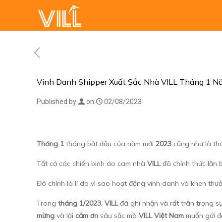
Vinh Danh Shipper Xuất Sắc Nhà VILL Tháng 1 
Published by
on
02/08/2023
Tháng 1
tháng bắt đầu của năm mới
2023
cũng như là tha
Tất cả các chiến binh áo cam nhà
VILL
đã chính thức lă
Đó chính là lí do vì sao hoạt động vinh danh và khen th
Trong
tháng 1/2023
,
VILL
đã ghi nhận và rất trân trọng sự
mừng
và lời
cảm ơn
sâu sắc mà
VILL Việt Nam
muốn gửi đế