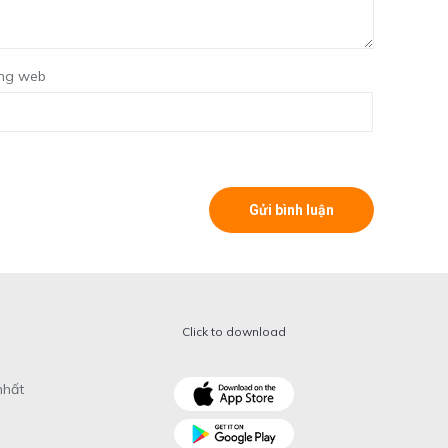
ng web
Click to download
nhất