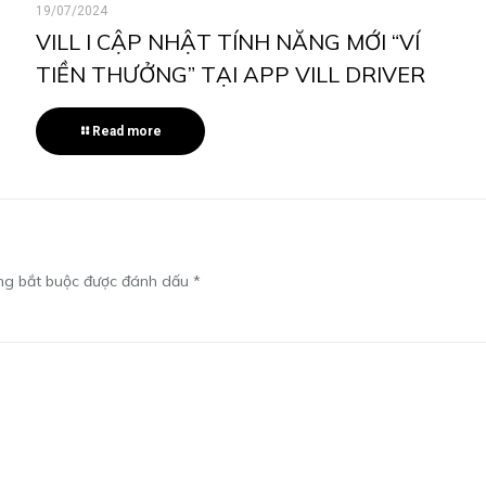
19/07/2024
VILL l CẬP NHẬT TÍNH NĂNG MỚI “VÍ
TIỀN THƯỞNG” TẠI APP VILL DRIVER
Read more
ng bắt buộc được đánh dấu
*