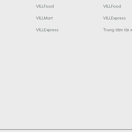
VILLFood
VILLFood
VILLMart
VILLExpress
VILLExpress
Trung tâm tài 