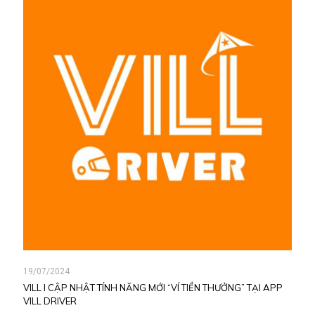
19/07/2024
VILL l CẬP NHẬT TÍNH NĂNG MỚI “VÍ TIỀN THƯỞNG” TẠI APP
VILL DRIVER