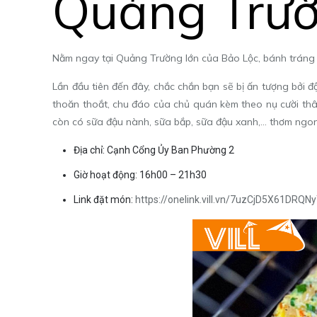
Quảng Trư
Nằm ngay tại Quảng Trường lớn của Bảo Lộc, bánh tráng
Lần đầu tiên đến đây, chắc chắn bạn sẽ bị ấn tượng bởi 
thoăn thoắt, chu đáo của chủ quán kèm theo nụ cười thân
còn có sữa đậu nành, sữa bắp, sữa đậu xanh,… thơm ngon,
Địa chỉ: Cạnh Cổng Ủy Ban Phường 2
Giờ hoạt động: 16h00 – 21h30
Link đặt món:
https://onelink.vill.vn/7uzCjD5X61DRQN