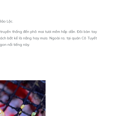
Bảo Lộc.
ừ truyền thống đến phô mai tươi mềm hấp dẫn. Đôi bàn tay
hách bất kể là nắng hay mưa. Ngoài ra, tại quán Cô Tuyết
on nổi tiếng này.