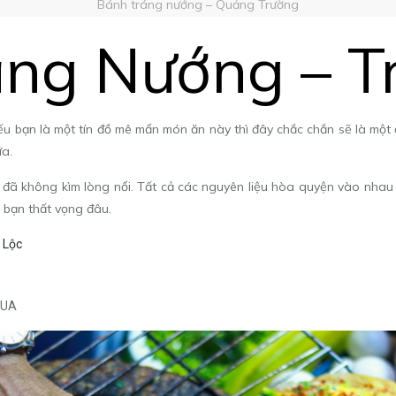
Bánh tráng nướng – Quảng Trường
áng Nướng – T
u bạn là một tín đồ mê mẩn món ăn này thì đây chắc chắn sẽ là một 
ữa.
ạn đã không kìm lòng nổi. Tất cả các nguyên liệu hòa quyện vào nhau 
 bạn thất vọng đâu.
 Lộc
9UA