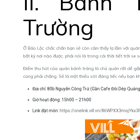
II.
Bánh 
Trường
Ở Bảo Lộc chắc chắn bạn sẽ còn cảm thấy lạ lẫm với qu
bất kỳ nơi nào được, phải nói là trong cái thời tiết trời s
Điểm thu hút của quán bánh tráng là chủ quán rất dễ gần
cùng phải chăng. Sẽ là một thiếu sót đáng tiếc nếu bạn k
Địa chỉ: 80b Nguyễn Công Trứ (Gần Cafe Đôi Dép Quản
Giờ hoạt động: 15h00 – 21h00
Link đặt món:
https://onelink.vill.vn/86WPXX3mojYks3