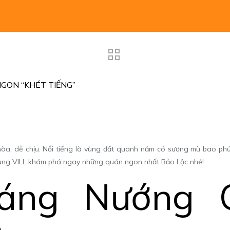
GON “KHÉT TIẾNG”
 hòa, dễ chịu. Nổi tiếng là vùng đất quanh năm có sương mù bao ph
cùng VILL khám phá ngay những quán ngon nhất Bảo Lộc nhé!
ráng Nướng 