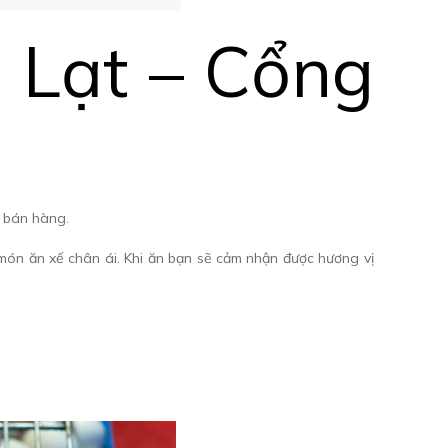
 Lạt – Cổng
ộ bán hàng.
 món ăn xế chân ái. Khi ăn bạn sẽ cảm nhận được hương vị