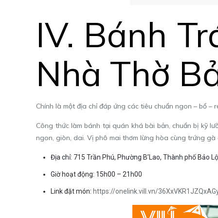
IV.
Bánh Tr
Nhà Thờ Bả
Chính là một địa chỉ đáp ứng các tiêu chuẩn ngon – bổ –
Công thức làm bánh tại quán khá bài bản, chuẩn bị kỹ lư
ngon, giòn, dai. Vị phô mai thơm lừng hòa cùng trứng g
Địa chỉ: 715 Trần Phú, Phường B’Lao, Thành phố Bảo L
Giờ hoạt động: 15h00 – 21h00
Link đặt món:
https://onelink.vill.vn/36XxVKR1JZQxAG