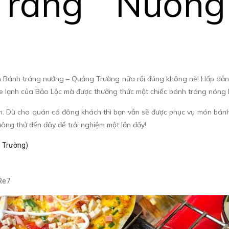
Tráng Nướn
án Bánh tráng nướng – Quảng Trường nữa rồi đúng không nè!
Hấp dẫn 
e se lạnh của Bảo Lộc mà được thưởng thức một chiếc bánh tráng nóng hổi
. Dù cho quán có đông khách thì bạn vẫn sẽ được phục vụ món bánh t
hông thử đến đây để trải nghiệm một lần đấy!
g Trường)
Re7