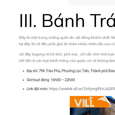
III.
Bánh Tr
Đây là một trong những quán ăn vặt đông khách nhất. Nế
tại đây thì sẽ đều phải ghé ăn thêm nhiều nhiều lần sau n
với đầy topping từ bò khô, phô mai.. chỉ cần nhìn thôi b
hết tất cả các loại bánh tráng của quán, nó sẽ không làm
Địa chỉ: 796 Trần Phú, Phường Lộc Tiến, Thành phố Bảo
Giờ hoạt động: 16h00 – 22h00
Link đặt món:
https://onelink.vill.vn/ZeVymg9VviJuSX