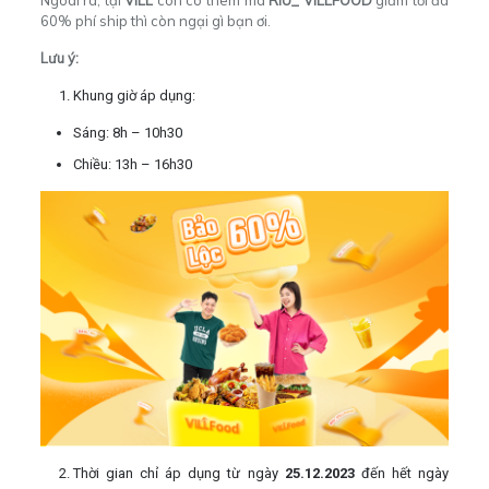
Ngoài ra, tại
VILL
còn c
ó thêm mã
RIU_ VILLFOOD
giảm tối đa
60% phí ship thì còn ngại gì bạn ơi.
Lưu ý:
Khung giờ áp dụng:
Sáng: 8h – 10h30
Chiều: 13h – 16h30
Thời gian chỉ áp dụng từ ngày
25.12.2023
đến hết ngày