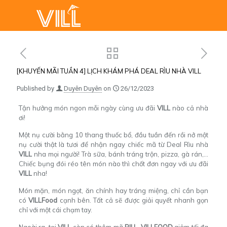
[KHUYẾN MÃI TUẦN 4] LỊCH KHÁM PHÁ DEAL RÌU NHÀ VILL
Published by
Duyên Duyên
on
26/12/2023
Tận hưởng món ngon mỗi ngày cùng
ưu đãi
VILL
nào cả nhà
ơi!
Một nụ cười bằng 10 thang thuốc bổ, đầu tuần đến rồi nở một
nụ cười thật là tươi để nhận ngay chiếc mã từ Deal Rìu nhà
VILL
nha mọi người!
Trà sữa, bánh tráng trộn, pizza, gà rán,…
Chiếc bụng đói réo tên món nào thì chốt đơn ngay với ưu đãi
VILL
nha!
Món mặn, món ngọt, ăn chính hay tráng miệng, chỉ cần bạn
có
VILLFood
cạnh bên. Tất cả sẽ được giải quyết nhanh gọn
chỉ với một cái chạm tay.