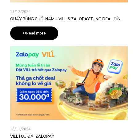
13/12/2024
QUẨY BỪNG CUỐI NĂM – VILL & ZALOPAY TUNG DEAL ĐỈNH
Read more
18/11/2024
VILL | ƯU ĐÃI ZALOPAY