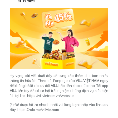
31.12.2023
Hy vọng bài viết dưới đây sẽ cung cấp thêm cho bạn nhiều
thông tin hữu ích. Theo dõi Fanpage của
VILL VIỆT NAM
ngay
để không bỏ lỡ các ưu đãi
VILL
hấp dẫn khác nữa nha! Tải app
VILL
liền tay để có cơ hội trải nghiệm những dịch vụ siêu tiện
ích tại link:
https://villvietnam.vn/website
(*) Để được hỗ trợ nhanh nhất vui lòng bạn nhấp vào link sau
đây:
https://zalo.me/villvietnam