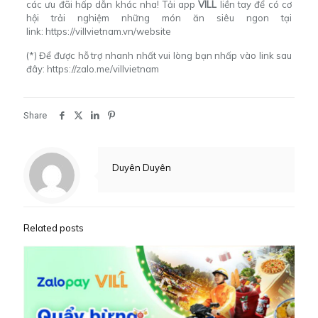
các ưu đãi
hấp dẫn khác nha! Tải app
VILL
liền tay để có cơ
hội trải nghiệm những món ăn siêu ngon tại
link:
https://villvietnam.vn/website
(*) Để được hỗ trợ nhanh nhất vui lòng bạn nhấp vào link sau
đây:
https://zalo.me/villvietnam
Share
Duyên Duyên
Related posts