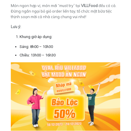
Món ngon hợp vị, món mới “must try” tại
VILLFood
đều có cả.
Đừng ngần ngại bỏ giỏ order liền tay, tổ chức một bữa tiệc
thịnh soạn mời cả nhà cùng chung vui nhé!
Lưu ý:
Khung giờ áp dụng:
Sáng: 8h00 – 10h30
Chiều: 13h00 – 16h30