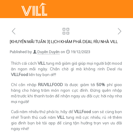
[KHUYẾN MÃI TUẦN 3] LỊCH KHÁM PHÁ DEAL RÌU NHÀ VILL
Published by
Duyên Duyên
on
19/12/2023
Thích cái cách
VILL
tung mã giảm giá giúp mọi người bật mood
ăn ngon mỗi ngày. Chần chờ gì mà không rinh
Deal rìu
VILLFood
liền tay bạn ơi!!!
Chỉ cần nhập
RIUVILLFOOD
là được giảm tới
50%
phí giao
hàng cho hàng trăm món ngon cực đỉnh. Đừng quên nhập
mã trước khi thanh toán để nhận ngay ưu đãi cực hời này nha
mọi người!
Cuối năm nhiều thứ phải lo, hãy để
VILLFood
san sẻ cùng bạn
nhé! Tranh thủ cuối năm
VILL
tung mã cực nhiều, rủ rê thêm
gia đình bạn bè tải app để cùng tận hưởng trọn vẹn ưu đãi
ngay nhé!