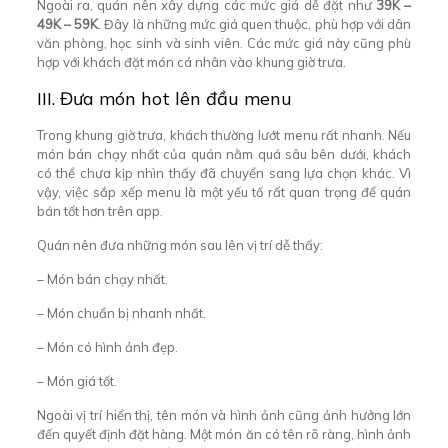
Ngoài ra, quán nên xây dựng các mức giá dễ đặt như
39K –
49K – 59K
. Đây là những mức giá quen thuộc, phù hợp với dân
văn phòng, học sinh và sinh viên. Các mức giá này cũng phù
hợp với khách đặt món cá nhân vào khung giờ trưa.
III. Đưa món hot lên đầu menu
Trong khung giờ trưa, khách thường lướt menu rất nhanh. Nếu
món bán chạy nhất của quán nằm quá sâu bên dưới, khách
có thể chưa kịp nhìn thấy đã chuyển sang lựa chọn khác. Vì
vậy, việc sắp xếp menu là một yếu tố rất quan trọng để quán
bán tốt hơn trên app.
Quán nên đưa những món sau lên vị trí dễ thấy:
– Món bán chạy nhất.
– Món chuẩn bị nhanh nhất.
– Món có hình ảnh đẹp.
– Món giá tốt.
Ngoài vị trí hiển thị, tên món và hình ảnh cũng ảnh hưởng lớn
đến quyết định đặt hàng. Một món ăn có tên rõ ràng, hình ảnh