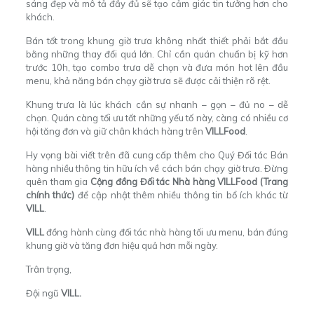
sáng đẹp và mô tả đầy đủ sẽ tạo cảm giác tin tưởng hơn cho
khách.
Bán tốt trong khung giờ trưa không nhất thiết phải bắt đầu
bằng những thay đổi quá lớn. Chỉ cần quán chuẩn bị kỹ hơn
trước 10h, tạo combo trưa dễ chọn và đưa món hot lên đầu
menu, khả năng bán chạy giờ trưa sẽ được cải thiện rõ rệt.
Khung trưa là lúc khách cần sự nhanh – gọn – đủ no – dễ
chọn. Quán càng tối ưu tốt những yếu tố này, càng có nhiều cơ
hội tăng đơn và giữ chân khách hàng trên
VILLFood
.
Hy vọng bài viết trên đã cung cấp thêm cho Quý Đối tác Bán
hàng nhiều thông tin hữu ích về cách bán chạy giờ trưa. Đừng
quên tham gia
Cộng đồng Đối tác Nhà hàng VILLFood (Trang
chính thức)
để cập nhật thêm nhiều thông tin bổ ích khác từ
VILL
.
VILL
đồng hành cùng đối tác nhà hàng tối ưu menu, bán đúng
khung giờ và tăng đơn hiệu quả hơn mỗi ngày.
Trân trọng,
Đội ngũ
VILL.