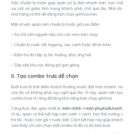
Việc chuẩn bị trước giúp quán xử lý đơn nhanh hơn, hạn chế
sai sót và giảm tình trạng khách phải chờ quá lâu. Nhờ đó,
nhà hàng có thể dễ dàng bán chạy giờ trưa hơn.
Một số việc quán nên chuẩn bị trước giờ cao điểm:
– Sơ chế sẵn nguyên liệu cho các món bán chạy.
– Chuẩn bị nước sốt, topping, rau, canh hoặc đồ ăn kèm.
– Kiểm tra đủ hộp, ly, túi, muỗng, đũa, ống hút.
– Sắp xếp khu vực đóng gói gọn gàng.
II. Tạo combo trưa dễ chọn
Buổi trưa là thời điểm khách thường muốn đặt món nhanh, no
vừa đủ và không phải suy nghĩ quá lâu. Vì vậy, quán nên tạo
combo trưa rõ ràng để tăng khả năng bán chạy giờ trưa.
Công thức đơn giản nhất là:
món chính + món phụ/nước/canh
.
Ví dụ, quán có thể kết hợp cơm sườn + canh, bún thịt nướng +
trà tắc, hoặc cơm gà + nước mát. Cách kết hợp này giúp khách
cảm thấy chỉ cần chọn một combo là đã có đủ bữa trưa.