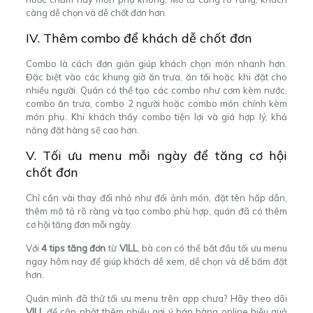
càng dễ chọn và dễ chốt đơn hơn.
IV. Thêm combo để khách dễ chốt đơn
Combo là cách đơn giản giúp khách chọn món nhanh hơn.
Đặc biệt vào các khung giờ ăn trưa, ăn tối hoặc khi đặt cho
nhiều người.
Quán có thể tạo các combo như cơm kèm nước,
combo ăn trưa, combo 2 người hoặc combo món chính kèm
món phụ. Khi khách thấy combo tiện lợi và giá hợp lý, khả
năng đặt hàng sẽ cao hơn.
V. Tối ưu menu mỗi ngày để tăng cơ hội
chốt đơn
Chỉ cần vài thay đổi nhỏ như đổi ảnh món, đặt tên hấp dẫn,
thêm mô tả rõ ràng và tạo combo phù hợp, quán đã có thêm
cơ hội tăng đơn mỗi ngày.
Với
4 tips tăng đơn
từ
VILL
, bà con có thể bắt đầu tối ưu menu
ngay hôm nay để giúp khách dễ xem, dễ chọn và dễ bấm đặt
hơn.
Quán mình đã thử tối ưu menu trên app chưa? Hãy theo dõi
VILL
để cập nhật thêm nhiều gợi ý bán hàng online hiệu quả