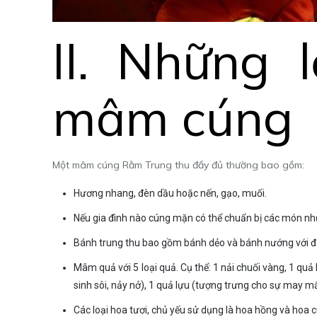
II. Những 
mâm cúng
Một mâm cúng Rằm Trung thu đầy đủ thường bao gồm:
Hương nhang, đèn dầu hoặc nến, gạo, muối.
Nếu gia đình nào cúng mặn có thể chuẩn bị các món như 
Bánh trung thu bao gồm bánh dẻo và bánh nướng với đủ c
Mâm quả với 5 loại quả. Cụ thể: 1 nải chuối vàng, 1 qu
sinh sôi, nảy nở), 1 quả lựu (tượng trưng cho sự may 
Các loại hoa tươi, chủ yếu sử dụng là hoa hồng và hoa c