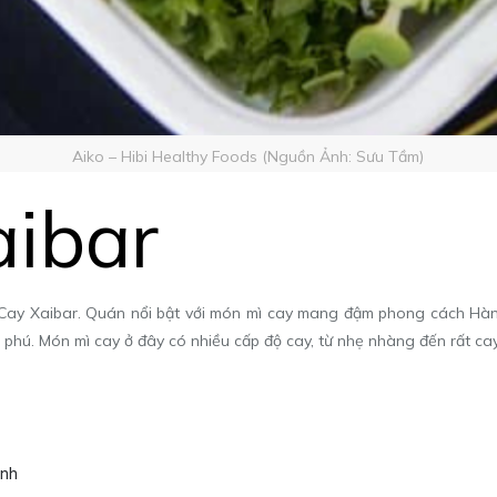
Aiko – Hibi Healthy Foods (Nguồn Ảnh: Sưu Tầm)
Xaibar
Cay Xaibar. Quán nổi bật với món mì cay mang đậm phong cách Hàn 
phú. Món mì cay ở đây có nhiều cấp độ cay, từ nhẹ nhàng đến rất cay
inh