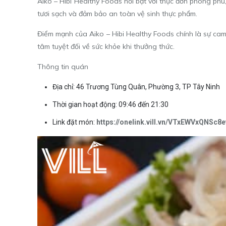
Aiko – Hibi Healthy Foods nổi bật với thực đơn phong phú
tươi sạch và đảm bảo an toàn vệ sinh thực phẩm.
Điểm mạnh của Aiko – Hibi Healthy Foods chính là sự cam
tâm tuyệt đối về sức khỏe khi thưởng thức.
Thông tin quán
Địa chỉ: 46 Trương Tùng Quân, Phường 3, TP Tây Ninh
Thời gian hoạt động: 09:46 đến 21:30
Link đặt món:
https://onelink.vill.vn/VTxEWVxQNSc8