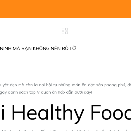
Y NINH MÀ BẠN KHÔNG NÊN BỎ LỠ
n tuyệt đẹp mà còn là nơi hội tụ những món ăn đặc sản phong phú,
ay danh sách top V quán ăn hấp dẫn dưới đây!
bi Healthy Foo