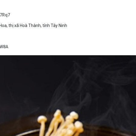
e7Rq7
oa, thị xã Hoà Thành, tỉnh Tây Ninh
oW8A