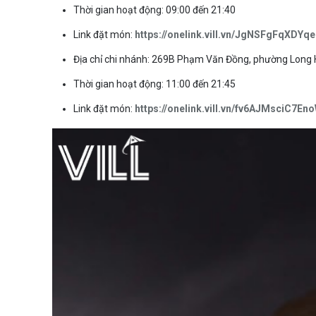
Thời gian hoạt động: 09:00 đến 21:40
Link đặt món:
https://onelink.vill.vn/JgNSFgFqXDYq
Địa chỉ chi nhánh: 269B Phạm Văn Đồng, phường Long H
Thời gian hoạt động: 11:00 đến 21:45
Link đặt món:
https://onelink.vill.vn/fv6AJMsciC7En