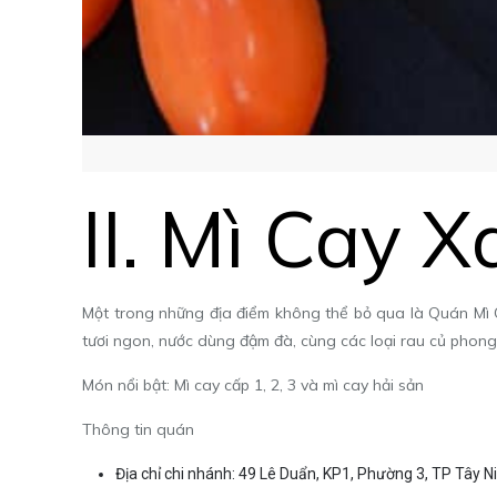
II. Mì Cay 
Một trong những địa điểm không thể bỏ qua là Quán Mì 
tươi ngon, nước dùng đậm đà, cùng các loại rau củ phong 
Món nổi bật: Mì cay cấp 1, 2, 3 và mì cay hải sản
Thông tin quán
Địa chỉ chi nhánh: 49 Lê Duẩn, KP1, Phường 3, TP Tây N