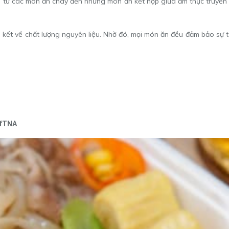
, từ các món ăn chay đến những món ăn kết hợp giữa ẩm thực truyền t
 kết về chất lượng nguyên liệu. Nhờ đó, mọi món ăn đều đảm bảo sự
efTNA