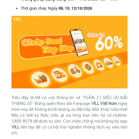
Thời gian chạy: Ngày
08, 10, 12/10/2024.
Trên đây là tất cả các thông tin về “TUẦN 2 | SIÊU ƯU ĐÃI
THÁNG 10”. Đừng quên theo dõi Fanpage
VILL Việt Nam
ngay
hôm nay để không bỏ lỡ những ưu đãi hấp dẫn khác nữa nhé!
Nếu có bất kỳ thắc mắc gì vui lòng bạn liên hệ số Hotline:
1900.9079 để được tư vấn. Còn chần chờ gì mà không
tải app
VILL
liền tay để có cơ hội trải nghiệm những dịch vụ siêu tiện
ích.