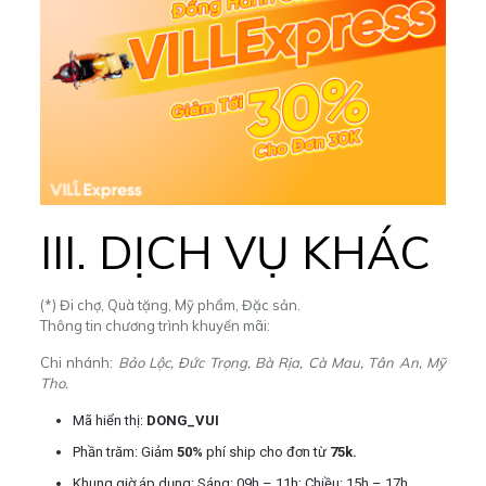
III. DỊCH VỤ KHÁC
(*) Đi chợ, Quà tặng, Mỹ phẩm, Đặc sản.
Thông tin chương trình khuyến mãi:
Chi nhánh:
Bảo Lộc, Đức Trọng, Bà Rịa, Cà Mau, Tân An, Mỹ
Tho.
Mã hiển thị:
DONG_VUI
Phần trăm: Giảm
50%
phí ship cho đơn từ
75k.
Khung giờ áp dụng: Sáng: 09h – 11h; Chiều: 15h – 17h.