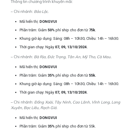
Thông tin chương trình khuyến mãi:
– Chi nhánh:
Bảo Lộc.
Mã hiển thị:
DONGVUI
Phần trăm: Giảm
50%
phí ship cho đơn từ
75k
.
Khung giờ áp dụng: Sáng:
08h – 10h30; Chiều: 14h – 16h30.
Thời gian chạy: Ngày
07, 09, 13/10/2024.
– Chi nhánh:
Bà Rịa, Đức Trọng, Tân An, Mỹ Tho, Cà Mau.
Mã hiển thị:
DONGVUI
Phần trăm:
Giảm
35%
phí ship cho đơn từ
55k.
Khung giờ áp dụng:
Sáng:
08h – 10h30; Chiều: 14h – 16h30.
Thời gian chạy: Ngày
07, 09, 13/10/2024.
– Chi nhánh:
Đồng Xoài, Tây Ninh, Cao Lãnh, Vĩnh Long, Long
Xuyên, Bạc Liêu, Rạch Giá.
Mã hiển thị:
DONGVUI
Phần trăm:
Giảm
35%
phí ship cho đơn từ 55k.