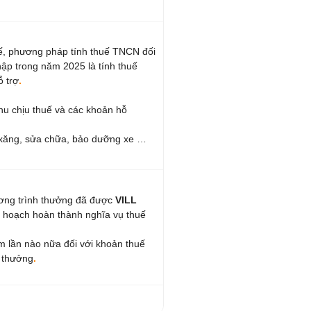
ế, phương pháp tính thuế TNCN đối
hập trong năm 2025 là tính thuế
ỗ trợ
.
hu chịu thuế và các khoản hỗ
 xăng, sửa chữa, bảo dưỡng xe …
ơng trình thưởng đã được
VILL
kế hoạch hoàn thành nghĩa vụ thuế
êm lần nào nữa đối với khoản thuế
h thưởng
.