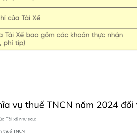
hĩa vụ thuế TNCN năm 2024 đối v
ủa Tài xế như sau:
nh thuế TNCN