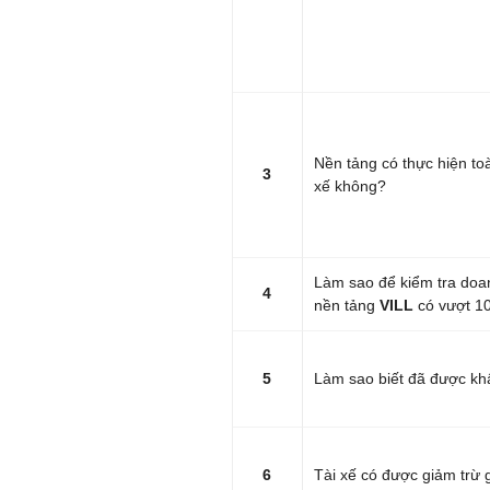
Nền tảng có thực hiện to
3
xế không?
Làm sao để kiểm tra doa
4
nền tảng
VILL
có vượt 10
5
Làm sao biết đã được kh
6
Tài xế có được giảm trừ 