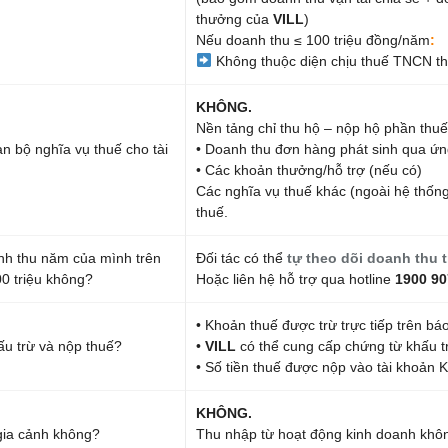
thưởng của
VILL
)
Nếu doanh thu ≤ 100 triệu đồng/năm
:
Không thuộc diện chịu thuế TNCN th
KHÔNG.
Nền tảng chỉ thu hộ – nộp hộ phần thuế
àn bộ nghĩa vụ thuế cho tài
• Doanh thu đơn hàng phát sinh qua ứ
• Các khoản thưởng/hỗ trợ (nếu có)
Các nghĩa vụ thuế khác (ngoài hệ thống
thuế.
nh thu năm của mình trên
Đối tác có thể
tự theo dõi doanh thu 
0 triệu không?
Hoặc liên hệ hỗ trợ qua hotline
1900 90
• Khoản thuế được trừ trực tiếp trên bá
ấu trừ và nộp thuế?
•
VILL
có thể cung cấp chứng từ khấu tr
• Số tiền thuế được nộp vào tài khoản
KHÔNG.
gia cảnh không?
Thu nhập từ hoạt động kinh doanh khôn