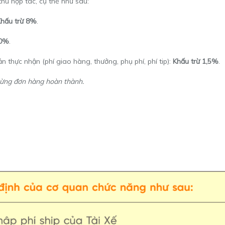
hu hợp tác, cụ thể như sau:
Khấu trừ 8%
.
10%
.
thực nhận (phí giao hàng, thưởng, phụ phí, phí tip):
Khấu trừ 1,5%
.
 từng đơn hàng hoàn thành.