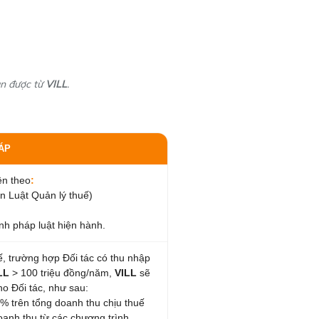
ận được từ
VILL
.
ĐÁP
ện theo
:
n Luật Quản lý thuế)
nh pháp luật hiện hành.
, trường hợp Đối tác có thu nhập
LL
> 100 triệu đồng/năm,
VILL
sẽ
o Đối tác, như sau:
5% trên tổng doanh thu chịu thuế
oanh thu từ các chương trình