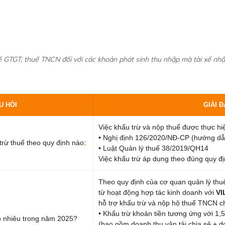
uế GTGT, thuế TNCN đối với các khoản phát sinh thu nhập mà tài xế nh
U HỎI
GIẢI 
Việc khấu trừ và nộp thuế được thực hi
• Nghị định 126/2020/NĐ-CP (hướng dẫ
trừ thuế theo quy định nào
:
• Luật Quản lý thuế 38/2019/QH14
Việc khấu trừ áp dụng theo đúng quy đị
Theo quy định của cơ quan quản lý thuế
từ hoạt động hợp tác kinh doanh với
VI
hỗ trợ khấu trừ và nộp hộ thuế TNCN ch
• Khấu trừ khoản tiền tương ứng với 1,
o nhiêu trong năm 2025?
(bao gồm doanh thu vận tải chia sẻ + d