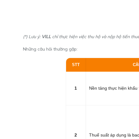
(*) Lưu ý:
VILL
chỉ thực hiện việc thu hộ và nộp hộ tiền th
Những câu hỏi thường gặp:
STT
CÂ
1
Nền tảng thực hiện khấu 
2
Thuế suất áp dụng là ba