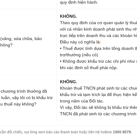
quy định hiện hành
.
KHÔNG.
Theo quy định của cơ quan quản lý thu
với cá nhân kinh doanh phát sinh thu n
trực tiếp trên doanh thu và các khoản h
 (xăng, sửa chữa, bảo
Điều này có nghĩa là
:
 không?
• Thuế được tính dựa trên tổng doanh t
trợ/thưởng (nếu có)
• Không được khấu trừ các chi phí như
khi xác định số thuế phải nộp
.
KHÔNG.
Khoản thuế TNCN phát sinh từ các chư
chương trình thưởng đã
khấu trừ và tạm trích lại để thực hiện 
tuần, vậy tôi có bị khấu trừ
trong năm của Đối tác
.
hu thuế này không?
Vì vậy, Đối tác sẽ không bị khấu trừ th
TNCN đã phát sinh từ các chương trìn
 cần đối chiếu, vui lòng xem báo cáo thanh toán hoặc liên hệ hotline
1900 9079
.