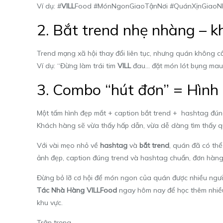
Ví dụ: #
VILL
Food #MónNgonGiaoTậnNơi #QuánXịnGiaoN
2. Bắt trend nhẹ nhàng – kh
Trend mạng xã hội thay đổi liên tục, nhưng quán không c
Ví dụ:
“Đừng làm trái tim
VILL
đau… đặt món lót bụng mau
3. Combo “hút đơn” = Hình
Một tấm hình đẹp mắt + caption bắt trend + hashtag đú
Khách hàng sẽ vừa thấy hấp dẫn, vừa dễ dàng tìm thấy q
Với vài mẹo nhỏ về
hashtag
và
bắt trend
, quán đã có th
ảnh đẹp, caption đúng trend và hashtag chuẩn, đơn hàng
Đừng bỏ lỡ cơ hội để món ngon của quán được nhiều ngườ
Tác Nhà Hàng VILLFood
ngay hôm nay để học thêm nhiều b
khu vực.
Trân trọng,