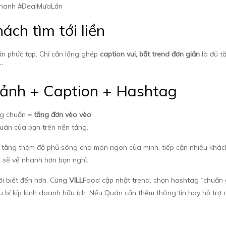
hanh #DealMưaLớn
ách tìm tới liền
ần phức tạp. Chỉ cần lồng ghép
caption vui, bắt trend đơn giản
là đủ t
”
 ảnh + Caption + Hashtag
ng chuẩn =
tăng đơn vèo vèo
.
uán của bạn trên nền tảng.
ể tăng thêm độ phủ sóng cho món ngon của mình, tiếp cận nhiều khách
 sẽ về nhanh hơn bạn nghĩ.
i biết đến hơn. Cùng
VILL
Food cập nhật trend, chọn hashtag “chuẩn
í kíp kinh doanh hữu ích. Nếu Quán cần thêm thông tin hay hỗ trợ ch