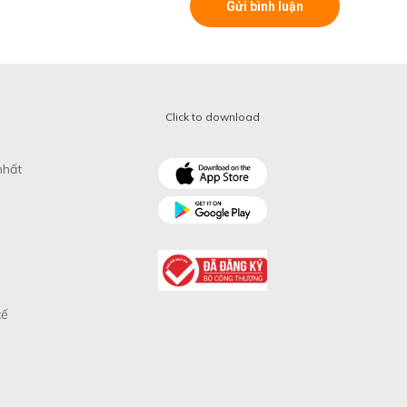
Click to download
nhất
xế