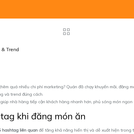
 & Trend
hêm quá nhiều chi phí marketing? Quán đã chạy khuyến mãi, đăng mó
ag và trend đúng cách.
ẽ giúp nhà hàng tiếp cận khách hàng nhanh hơn, phủ sóng món ngon r
htag khi đăng món ăn
5 hashtag liên quan
để tăng khả năng hiển thị và dễ xuất hiện trong t