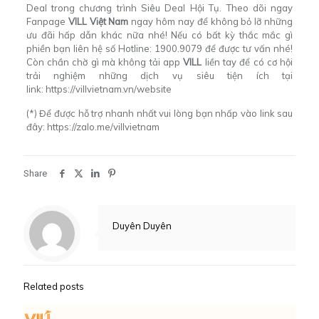
Deal trong chương trình Siêu Deal Hội Tụ. Theo dõi ngay
Fanpage
VILL Việt Nam
ngay hôm nay để không bỏ lỡ những
ưu đãi hấp dẫn khác nữa nhé! Nếu có bất kỳ thắc mắc gì
phiền bạn liên hệ số Hotline: 1900.9079 để được tư vấn nhé!
Còn chần chờ gì mà không tải app
VILL
liền tay để có cơ hội
trải nghiệm những dịch vụ siêu tiện ích tại
link:
https://villvietnam.vn/website
(*) Để được hỗ trợ nhanh nhất vui lòng bạn nhấp vào link sau
đây:
https://zalo.me/villvietnam
Share
Duyên Duyên
Related posts