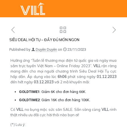
SIÊU DEAL HỘI TỤ – ĐẦY ĐỦ MÓN NGON
Published by
Duyên Duyên
on
23/11/2023
Hưởng ứng “Tuần lễ thương mại điện tử quốc gia và ngày mua
sắm trực tuyến Việt Nam – Online Friday 2023”.
VILL
rộn ràng
mang đến cho mọi người chương trình Siêu Deal Hội Tụ cực
hấp dẫn. Áp dụng vào lúc
6h06
phút sáng ngày
01.12.2023
đến hết ngày
03.12.2023
với 2 mã khuyến mãi:
GOLDTIME1
: Giảm 6K cho đơn hàng 66K.
GOLDTIME2
: Giảm 16K cho đơn hàng 106K.
Có
VILL
no bụng mặc sức săn SALE. Sẵn sàng cùng
VILL
rinh
thật nhiều ưu đãi cực hời thôi nào bạn ơi!
(*) Lưu ý: