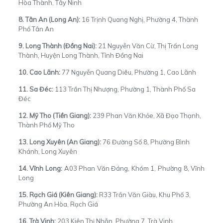
Hòa Thành, Tây Ninh
8. Tân An (Long An):
16 Trịnh Quang Nghị, Phường 4, Thành
Phố Tân An
9. Long Thành (Đồng Nai):
21 Nguyễn Văn Cừ, Thị Trấn Long
Thành, Huyện Long Thành, Tỉnh Đồng Nai
10. Cao Lãnh:
77 Nguyễn Quang Diêu, Phường 1, Cao Lãnh
11. Sa Đéc:
113 Trần Thị Nhượng, Phường 1, Thành Phố Sa
Đéc
12. Mỹ Tho (Tiền Giang):
239 Phan Văn Khỏe, Xã Đạo Thạnh,
Thành Phố Mỹ Tho
13. Long Xuyên (An Giang):
76 Đường Số 8, Phường Bình
Khánh, Long Xuyên
14. Vĩnh Long:
A03 Phan Văn Đáng, Khóm 1, Phường 8, Vĩnh
Long
15. Rạch Giá (Kiên Giang):
R33 Trần Văn Giàu, Khu Phố 3,
Phường An Hòa, Rạch Giá
16. Trà Vinh:
203 Kiên Thị Nhẫn, Phường 7, Trà Vinh