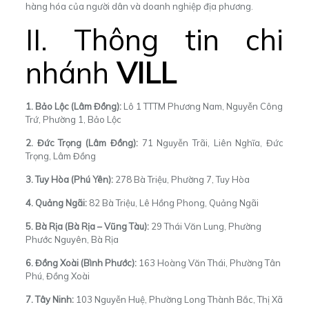
hàng hóa của người dân và doanh nghiệp địa phương.
II. Thông tin chi
nhánh
VILL
1. Bảo Lộc (Lâm Đồng):
Lô 1 TTTM Phương Nam, Nguyễn Công
Trứ, Phường 1, Bảo Lộc
2. Đức Trọng (Lâm Đồng):
71 Nguyễn Trãi, Liên Nghĩa, Đức
Trọng, Lâm Đồng
3. Tuy Hòa (Phú Yên):
278 Bà Triệu, Phường 7, Tuy Hòa
4. Quảng Ngãi:
82 Bà Triệu, Lê Hồng Phong, Quảng Ngãi
5. Bà Rịa (Bà Rịa – Vũng Tàu):
29 Thái Văn Lung, Phường
Phước Nguyên, Bà Rịa
6. Đồng Xoài (Bình Phước):
163 Hoàng Văn Thái, Phường Tân
Phú, Đồng Xoài
7. Tây Ninh:
103 Nguyễn Huệ, Phường Long Thành Bắc, Thị Xã