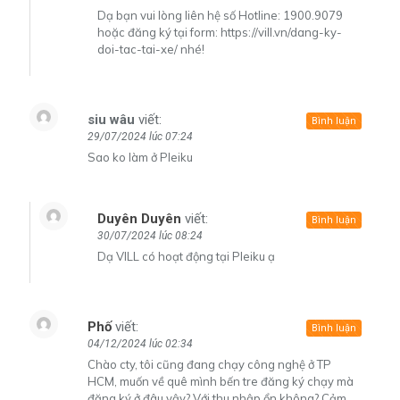
Dạ bạn vui lòng liên hệ số Hotline: 1900.9079
hoặc đăng ký tại form:
https://vill.vn/dang-ky-
doi-tac-tai-xe/
nhé!
siu wâu
viết:
Bình luận
29/07/2024 lúc 07:24
Sao ko làm ở Pleiku
Duyên Duyên
viết:
Bình luận
30/07/2024 lúc 08:24
Dạ VILL có hoạt động tại Pleiku ạ
Phố
viết:
Bình luận
04/12/2024 lúc 02:34
Chào cty, tôi cũng đang chạy công nghệ ở TP
HCM, muốn về quê mình bến tre đăng ký chạy mà
đăng ký ở đâu vậy? Với thu nhập ổn không? Cảm