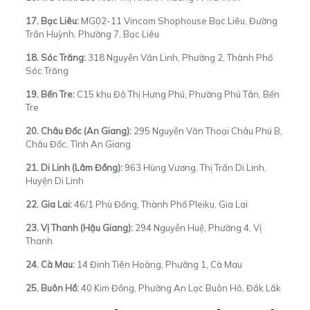
17. Bạc Liêu:
MG02-11 Vincom Shophouse Bạc Liêu, Đường
Trần Huỳnh, Phường 7, Bạc Liêu
18. Sóc Trăng:
318 Nguyễn Văn Linh, Phường 2, Thành Phố
Sóc Trăng
19. Bến Tre:
C15 khu Đô Thị Hưng Phú, Phường Phú Tân, Bến
Tre
20. Châu Đốc (An Giang):
295 Nguyễn Văn Thoại Châu Phú B,
Châu Đốc, Tỉnh An Giang
21. Di Linh (Lâm Đồng):
963 Hùng Vương, Thị Trấn Di Linh,
Huyện Di Linh
22. Gia Lai:
46/1 Phù Đổng, Thành Phố Pleiku, Gia Lai
23. Vị Thanh (Hậu Giang):
294 Nguyễn Huệ, Phường 4, Vị
Thanh
24. Cà Mau:
14 Đinh Tiên Hoàng, Phường 1, Cà Mau
25. Buôn Hồ:
40 Kim Đồng, Phường An Lạc Buôn Hô, Đắk Lắk