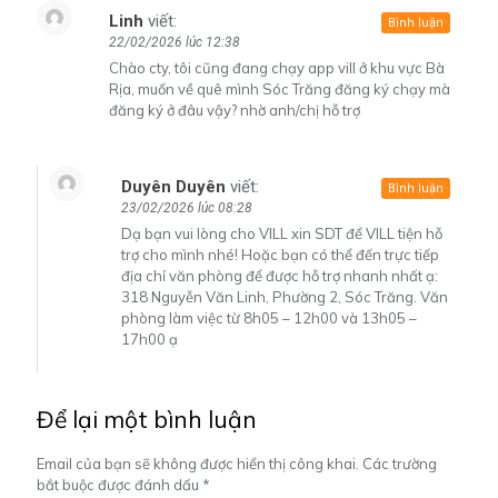
Linh
viết:
Bình luận
22/02/2026 lúc 12:38
Chào cty, tôi cũng đang chạy app vill ở khu vực Bà
Rịa, muốn về quê mình Sóc Trăng đăng ký chạy mà
đăng ký ở đâu vậy? nhờ anh/chị hỗ trợ
Duyên Duyên
viết:
Bình luận
23/02/2026 lúc 08:28
Dạ bạn vui lòng cho VILL xin SDT để VILL tiện hỗ
trợ cho mình nhé! Hoặc bạn có thể đến trực tiếp
địa chỉ văn phòng để được hỗ trợ nhanh nhất ạ:
318 Nguyễn Văn Linh, Phường 2, Sóc Trăng. Văn
phòng làm việc từ 8h05 – 12h00 và 13h05 –
17h00 ạ
Để lại một bình luận
Email của bạn sẽ không được hiển thị công khai.
Các trường
bắt buộc được đánh dấu
*