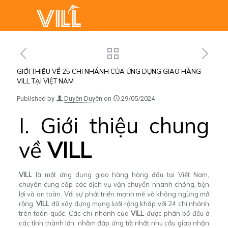
GIỚI THIỆU VỀ 25 CHI NHÁNH CỦA ỨNG DỤNG GIAO HÀNG
VILL TẠI VIỆT NAM
Published by
Duyên Duyên
on
29/05/2024
I. Giới thiệu chung
về
VILL
VILL
là một ứng dụng giao hàng hàng đầu tại Việt Nam,
chuyên cung cấp các dịch vụ vận chuyển nhanh chóng, tiện
lợi và an toàn. Với sự phát triển mạnh mẽ và không ngừng mở
rộng,
VILL
đã xây dựng mạng lưới rộng khắp với 24 chi nhánh
trên toàn quốc. Các chi nhánh của
VILL
được phân bổ đều ở
các tỉnh thành lớn, nhằm đáp ứng tốt nhất nhu cầu giao nhận