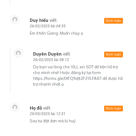
Duy hiếu
viết:
Bình luận
26/02/2025 lúc 04:55
Em ở tiền Giang. Muốn chạy ạ
Duyên Duyên
viết:
Bình luận
26/02/2025 lúc 08:12
Dạ bạn vui lòng cho VILL xin SDT để tiện hỗ trợ
cho mình nhé! Hoặc đăng ký tại form:
https://forms.gle/tXFQ9dJt2F3YLFA87
để được hỗ
trợ nhanh nhất ạ
Họ đỗ
viết:
Bình luận
29/03/2025 lúc 12:51
Sau tui đặt đơn mà bị huỷ