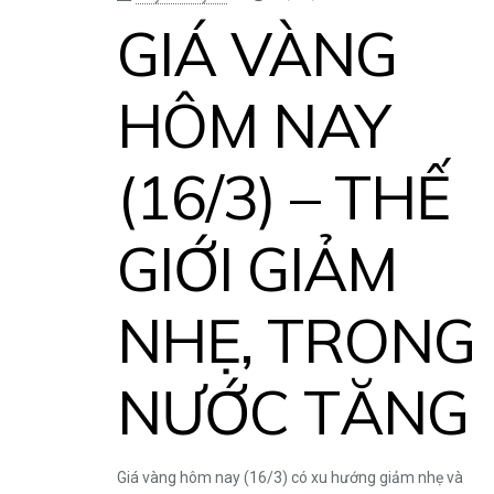
GIÁ VÀNG
HÔM NAY
(16/3) – THẾ
GIỚI GIẢM
NHẸ, TRONG
NƯỚC TĂNG
Giá vàng hôm nay (16/3) có xu hướng giảm nhẹ và