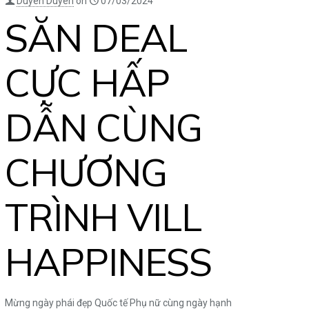
Duyên Duyên
on
07/03/2024
SĂN DEAL
CỰC HẤP
DẪN CÙNG
CHƯƠNG
TRÌNH VILL
HAPPINESS
Mừng ngày phái đẹp Quốc tế Phụ nữ cùng ngày hạnh