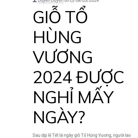
Duyên Duyên
on
08/03/2024
GIỖ TỔ
HÙNG
VƯƠNG
2024 ĐƯỢC
NGHỈ MẤY
NGÀY?
Sau dịp lễ Tết là ngày giỗ Tổ Hùng Vương, người lao