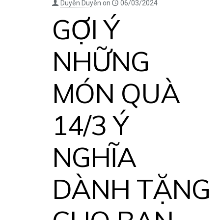
Duyên Duyên
on
06/03/2024
GỢI Ý
NHỮNG
MÓN QUÀ
14/3 Ý
NGHĨA
DÀNH TẶNG