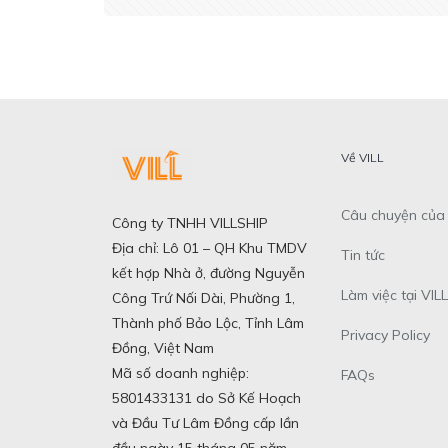
Về VILL
Câu chuyện của 
Công ty TNHH VILLSHIP
Địa chỉ: Lô 01 – QH Khu TMDV
Tin tức
kết hợp Nhà ở, đường Nguyễn
Làm việc tại VILL
Công Trứ Nối Dài, Phường 1,
Thành phố Bảo Lộc, Tỉnh Lâm
Privacy Policy
Đồng, Việt Nam
Mã số doanh nghiệp:
FAQs
5801433131 do Sở Kế Hoạch
và Đầu Tư Lâm Đồng cấp lần