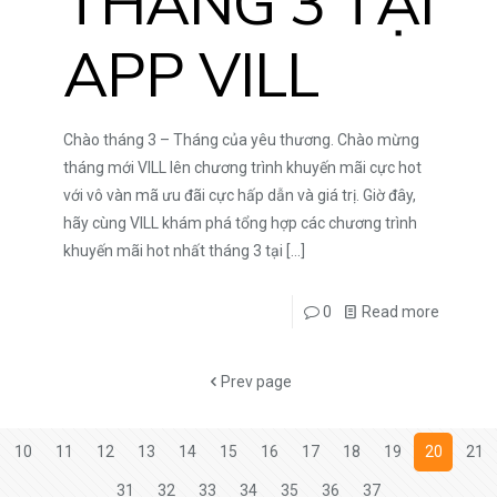
THÁNG 3 TẠI
APP VILL
Chào tháng 3 – Tháng của yêu thương. Chào mừng
tháng mới VILL lên chương trình khuyến mãi cực hot
với vô vàn mã ưu đãi cực hấp dẫn và giá trị. Giờ đây,
hãy cùng VILL khám phá tổng hợp các chương trình
khuyến mãi hot nhất tháng 3 tại
[…]
0
Read more
Prev page
10
11
12
13
14
15
16
17
18
19
20
21
31
32
33
34
35
36
37