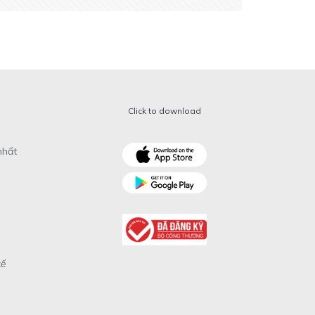
Click to download
nhất
xế