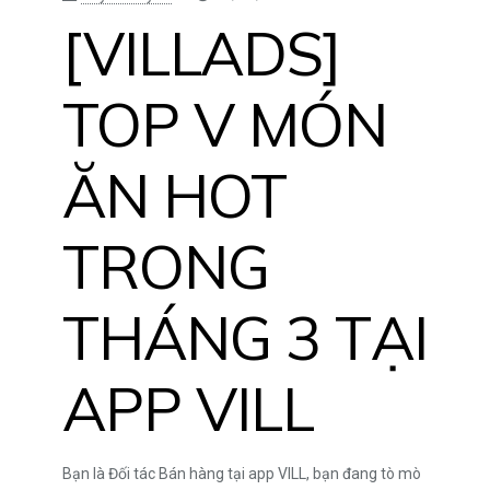
[VILLADS]
TOP V MÓN
ĂN HOT
TRONG
THÁNG 3 TẠI
APP VILL
Bạn là Đối tác Bán hàng tại app VILL, bạn đang tò mò