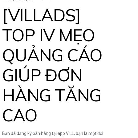
[VILLADS]
TOP IV MẸO
QUẢNG CÁO
GIÚP ĐƠN
HÀNG TĂNG
CAO
Bạn đã đăng ký bán hàng tại app VILL, bạn là một đối