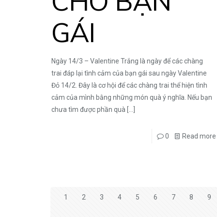
CHO BẠN
GÁI
Ngày 14/3 – Valentine Trắng là ngày để các chàng
trai đáp lại tình cảm của bạn gái sau ngày Valentine
Đỏ 14/2. Đây là cơ hội để các chàng trai thể hiện tình
cảm của mình bằng những món quà ý nghĩa. Nếu bạn
chưa tìm được phần quà
[…]
0
Read more
1
2
3
4
5
6
7
8
9