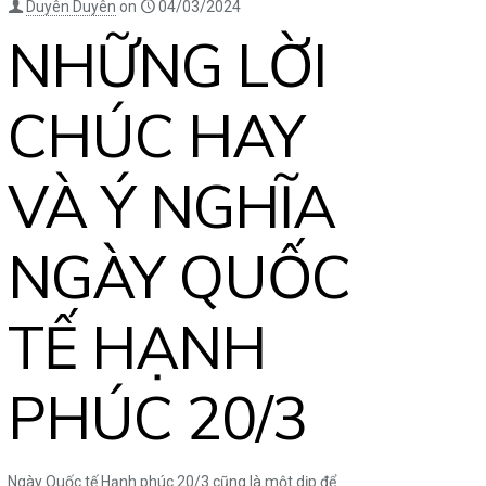
Duyên Duyên
on
04/03/2024
NHỮNG LỜI
CHÚC HAY
VÀ Ý NGHĨA
NGÀY QUỐC
TẾ HẠNH
PHÚC 20/3
Ngày Quốc tế Hạnh phúc 20/3 cũng là một dịp để