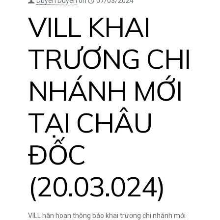
Duyên Duyên
on
07/03/2024
VILL KHAI
TRƯƠNG CHI
NHÁNH MỚI
TẠI CHÂU
ĐỐC
(20.03.024)
VILL hân hoan thông báo khai trương chi nhánh mới