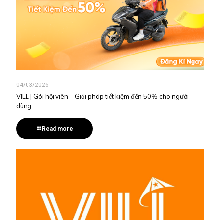
04/03/2026
VILL | Gói hội viên – Giải pháp tiết kiệm đến 50% cho người
dùng
Read more