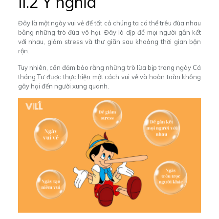
II.2 Ý nghĩa
Đây là một ngày vui vẻ để tất cả chúng ta có thể trêu đùa nhau
bằng những trò đùa vô hại. Đây là dịp để mọi người gắn kết
với nhau, giảm stress và thư giãn sau khoảng thời gian bận
rộn.
Tuy nhiên, cần đảm bảo rằng những trò lừa bịp trong ngày Cá
tháng Tư được thực hiện một cách vui vẻ và hoàn toàn không
gây hại đến người xung quanh.