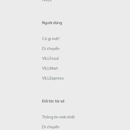
Người dùng
Có gì mới?
Di chuyển
VILLFood
VILLMart
VILLExpress
Đối tác tài xế
Thông tin mới nhất
Di chuyển