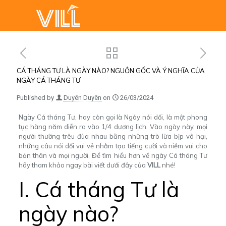
CÁ THÁNG TƯ LÀ NGÀY NÀO? NGUỒN GỐC VÀ Ý NGHĨA CỦA
NGÀY CÁ THÁNG TƯ
Published by
Duyên Duyên
on
26/03/2024
Ngày Cá tháng Tư, hay còn gọi là Ngày nói dối, là một phong
tục hàng năm diễn ra vào 1/4 dương lịch. Vào ngày này, mọi
người thường trêu đùa nhau bằng những trò lừa bịp vô hại,
những câu nói dối vui vẻ nhằm tạo tiếng cười và niềm vui cho
bản thân và mọi người. Để tìm hiểu hơn về ngày Cá tháng Tư
hãy tham khảo ngay bài viết dưới đây của
VILL
nhé!
I. Cá tháng Tư là
ngày nào?