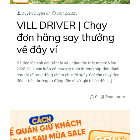
Duyên Duyên
on
30/12/2025
VILL DRIVER | Chạy
đơn hăng say thưởng
về đầy ví
Đã đến lúc anh em Bác tài VILL tăng tốc thật mạnh! Năm
2026, VILL vẫn luôn có chương trình thưởng hấp dẫn dành
cho tài xế hoạt động chăm chỉ mỗi ngày. Chỉ cần chạy đơn
đều – tiền thưởng tự động đầy ví, với giá trị lên đến
[…]
0
Read more