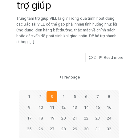
trợ giúp
Trung tâm trợ giúp VILL là gì? Trong quá trình hoạt động,
các Bác Tài VILL có thể gặp phải nhiều tình huống như: lỗi
ứng dụng, đơn hàng bất thường, thắc mắc về chính sách
hoặc các vấn đề phát sinh khi giao nhận. Để hỗ trợ nhanh
chóng,
[…]
2
Read more
Prev page
1
2
3
4
5
6
7
8
9
10
11
12
13
14
15
16
17
18
19
20
21
22
23
24
25
26
27
28
29
30
31
32