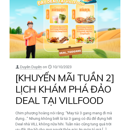
Duyên Duyên
on
10/10/2023
[KHUYẾN MÃI TUẦN 2]
LỊCH KHÁM PHÁ ĐẢO
DEAL TẠI VILLFOOD
Chim phượng hoàng nói rằng: “May túi 3 gang mang đi mà
đựng…” Nhưng không biết là túi 3 gang có đủ để đựng hết
Deal nhà VILL không nữa hihi. ️Tuần nào cũng tung quá trời
ưu đãi, tha hồ cho mọi người thỏa sức ăn món tủ mà
[…]