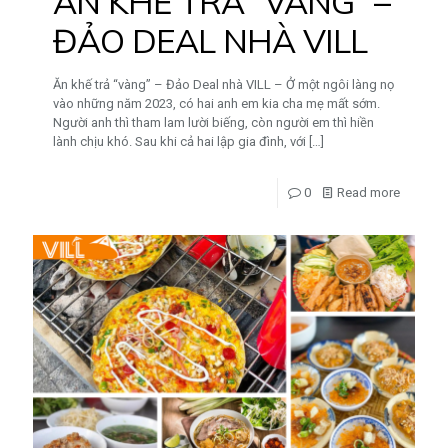
ĂN KHẾ TRẢ “VÀNG” –
ĐẢO DEAL NHÀ VILL
Ăn khế trả “vàng” – Đảo Deal nhà VILL – Ở một ngôi làng nọ
vào những năm 2023, có hai anh em kia cha mẹ mất sớm.
Người anh thì tham lam lười biếng, còn người em thì hiền
lành chịu khó. Sau khi cả hai lập gia đình, với
[…]
0
Read more