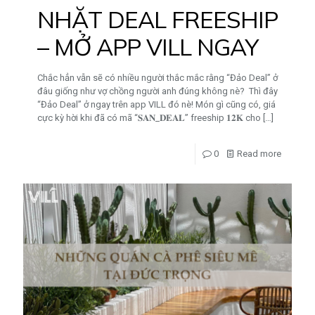
NHẶT DEAL FREESHIP
– MỞ APP VILL NGAY
Chắc hẳn vẫn sẽ có nhiều người thắc mắc rằng “Đảo Deal” ở
đâu giống như vợ chồng người anh đúng không nè? Thì đây
“Đảo Deal” ở ngay trên app VILL đó nè! Món gì cũng có, giá
cực kỳ hời khi đã có mã “𝐒𝐀𝐍_𝐃𝐄𝐀𝐋” freeship 𝟏𝟐𝐊 cho
[…]
0
Read more