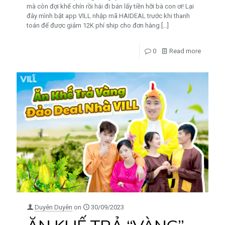
mà còn đợi khế chín rồi hái đi bán lấy tiền hỡi bà con ơi! Lại
đây mình bật app VILL nhập mã HAIDEAL trước khi thanh
toán để được giảm 12K phí ship cho đơn hàng
[…]
0
Read more
Duyên Duyên
on
30/09/2023