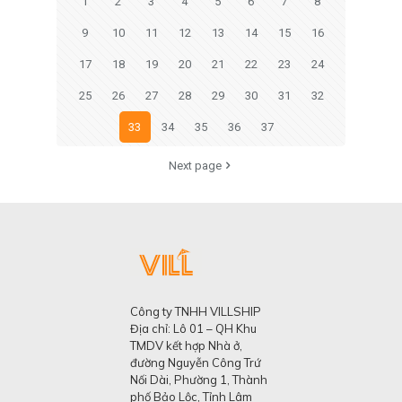
1
2
3
4
5
6
7
8
9
10
11
12
13
14
15
16
17
18
19
20
21
22
23
24
25
26
27
28
29
30
31
32
33
34
35
36
37
Next page
Công ty TNHH VILLSHIP
Địa chỉ: Lô 01 – QH Khu
TMDV kết hợp Nhà ở,
đường Nguyễn Công Trứ
Nối Dài, Phường 1, Thành
phố Bảo Lộc, Tỉnh Lâm