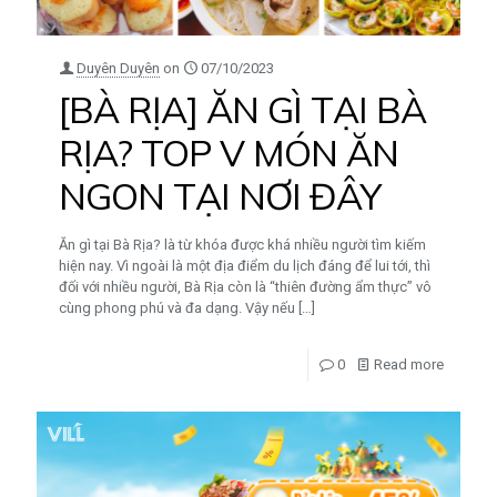
Duyên Duyên
on
07/10/2023
[BÀ RỊA] ĂN GÌ TẠI BÀ
RỊA? TOP V MÓN ĂN
NGON TẠI NƠI ĐÂY
Ăn gì tại Bà Rịa? là từ khóa được khá nhiều người tìm kiếm
hiện nay. Vì ngoài là một địa điểm du lịch đáng để lui tới, thì
đối với nhiều người, Bà Rịa còn là “thiên đường ẩm thực” vô
cùng phong phú và đa dạng. Vậy nếu
[…]
0
Read more