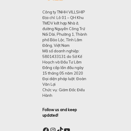
Công ty TNHH VILLSHIP
Địa chỉ: Lô 01 – QH Khu
TMDV kết hợp Nhà ở,
đường Nguyễn Công Trứ
Nối Dài, Phường 1, Thành
phố Bảo Lộc, Tỉnh Lâm
Đồng, Việt Nam
Mã số doanh nghiệp:
5801433131 do Sở Kế
Hoạch và Đầu Tư Lâm
Đồng cấp lần đầu ngày
15 tháng 05 năm 2020
Đại diện pháp luật: Đoàn
Văn Lợi
Chức vụ: Giám Đốc Điều
Hành
Follow us and keep
updated!
Facebook
Instagram
TikTok
YouTube