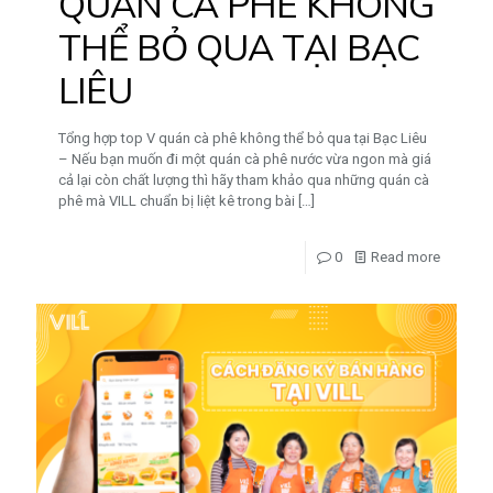
QUÁN CÀ PHÊ KHÔNG
THỂ BỎ QUA TẠI BẠC
LIÊU
Tổng hợp top V quán cà phê không thể bỏ qua tại Bạc Liêu
– Nếu bạn muốn đi một quán cà phê nước vừa ngon mà giá
cả lại còn chất lượng thì hãy tham khảo qua những quán cà
phê mà VILL chuẩn bị liệt kê trong bài
[…]
0
Read more