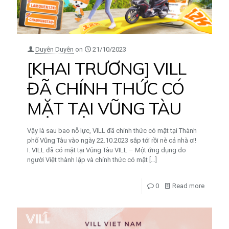
Duyên Duyên
on
21/10/2023
[KHAI TRƯƠNG] VILL
ĐÃ CHÍNH THỨC CÓ
MẶT TẠI VŨNG TÀU
Vậy là sau bao nỗ lực, VILL đã chính thức có mặt tại Thành
phố Vũng Tàu vào ngày 22.10.2023 sắp tới rồi nè cả nhà ơi!
I. VILL đã có mặt tại Vũng Tàu VILL – Một ứng dụng do
người Việt thành lập và chính thức có mặt
[…]
0
Read more