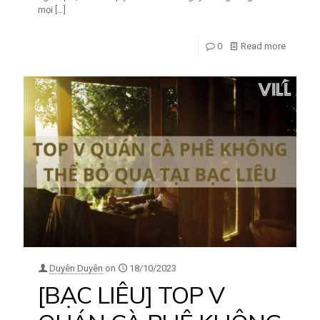
mọi
[…]
0
Read more
Duyên Duyên
on
18/10/2023
[BẠC LIÊU] TOP V