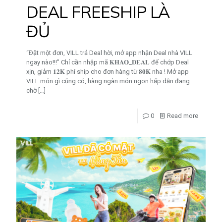
DEAL FREESHIP LÀ
ĐỦ
“Đặt một đơn, VILL trả Deal hời, mở app nhận Deal nhà VILL
ngay nào!!!” Chỉ cần nhập mã 𝐊𝐇𝐀𝐎_𝐃𝐄𝐀𝐋 để chớp Deal
xịn, giảm 𝟏𝟐𝐊 phí ship cho đơn hàng từ 𝟖𝟎𝐊 nha ! Mở app
VILL món gì cũng có, hàng ngàn món ngon hấp dẫn đang
chờ
[…]
0
Read more