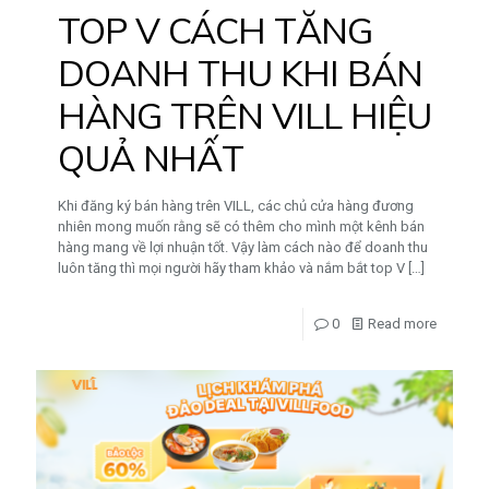
TOP V CÁCH TĂNG
DOANH THU KHI BÁN
HÀNG TRÊN VILL HIỆU
QUẢ NHẤT
Khi đăng ký bán hàng trên VILL, các chủ cửa hàng đương
nhiên mong muốn rằng sẽ có thêm cho mình một kênh bán
hàng mang về lợi nhuận tốt. Vậy làm cách nào để doanh thu
luôn tăng thì mọi người hãy tham khảo và nắm bắt top V
[…]
0
Read more