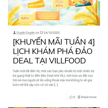
Duyên Duyên
on
24/10/2023
[KHUYẾN MÃI TUẦN 4]
LỊCH KHÁM PHÁ ĐẢO
DEAL TẠI VILLFOOD
Tuần mới đã đến rồi, mời các bạn yêu chuẩn bị một chiếc túi
ba gang thật to đến đảo Deal nhà VILL rinh trọn ưu đãi cực
hời nè mọi người ơi! Ăn uống thoải mái mà không lo về giá
luôn nè! Đã vậy còn có vô vàn
[…]
0
Read more