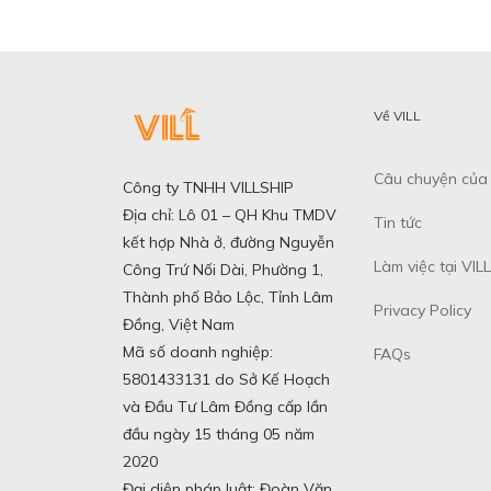
Về VILL
Câu chuyện của 
Công ty TNHH VILLSHIP
Địa chỉ: Lô 01 – QH Khu TMDV
Tin tức
kết hợp Nhà ở, đường Nguyễn
Làm việc tại VILL
Công Trứ Nối Dài, Phường 1,
Thành phố Bảo Lộc, Tỉnh Lâm
Privacy Policy
Đồng, Việt Nam
Mã số doanh nghiệp:
FAQs
5801433131 do Sở Kế Hoạch
và Đầu Tư Lâm Đồng cấp lần
đầu ngày 15 tháng 05 năm
2020
Đại diện pháp luật: Đoàn Văn