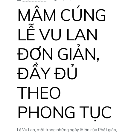
MÂM CÚNG
LỄ VU LAN
ĐƠN GIẢN,
ĐẦY ĐỦ
THEO
PHONG TỤC
Lễ Vu Lan, một trong những ngày lễ lớn của Phật giáo,