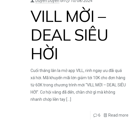
Duyên Duyên
on
10/08/2024
VILL MỜI –
DEAL SIÊU
HỜI
Cuối tháng lân la mở app VILL, rinh ngay ưu đãi quá
xá hời. Mã khuyến mãi lớn giảm tới 10K cho đơn hàng
từ 60K trong chương trình mới “VILL MỜI – DEAL SIÊU
HỜI”. Cơ hội vàng đã đến, chần chờ gì mà không
nhanh chớp liền tay
[…]
6
Read more