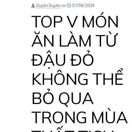
Duyên Duyên
on
07/08/2024
TOP V MÓN
ĂN LÀM TỪ
ĐẬU ĐỎ
KHÔNG THỂ
BỎ QUA
TRONG MÙA