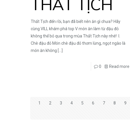
THẤT TỊCH
Thất Tịch đến rồi, bạn đã biết nên ăn gì chưa? Hãy
cùng VILL khám phá top V món ăn làm từ đậu đỏ
không thể bỏ qua trong mùa Thất Tịch này nhé! I.
Chè đậu đỏ Món chè đậu đỏ thơm lừng, ngọt ngào là
món ăn không
[…]
0
Read more
1
2
3
4
5
6
7
8
9