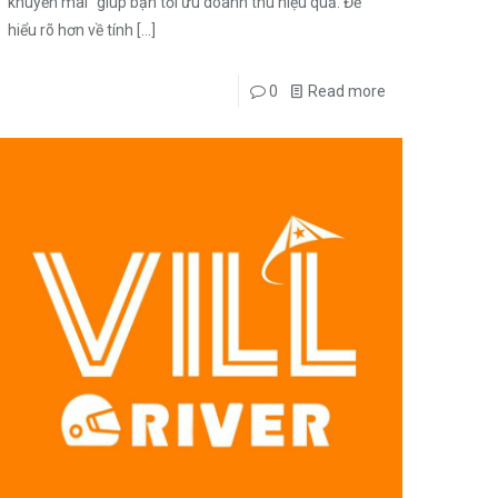
khuyến mãi” giúp bạn tối ưu doanh thu hiệu quả. Để
hiểu rõ hơn về tính
[…]
0
Read more