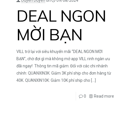
Duyên Duyên
on
09/08/2024
DEAL NGON
MỜI BẠN
VILL trở lại với siêu khuyến mãi “DEAL NGON MỜI
BẠN”, chờ đợi gì mà không mở app VILL rinh ngàn ưu
đãi ngay! Thông tin mã giảm: Đối với các chi nhánh
chính: QUANXIN3K: Giảm 3K phí ship cho đơn hàng từ
40K. QUANXIN10K: Giảm 10K phí ship cho
[…]
0
Read more