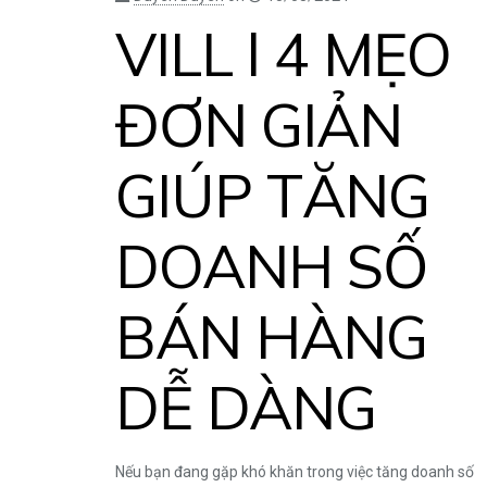
VILL l 4 MẸO
ĐƠN GIẢN
GIÚP TĂNG
DOANH SỐ
BÁN HÀNG
DỄ DÀNG
Nếu bạn đang gặp khó khăn trong việc tăng doanh số