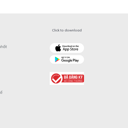
Click to download
nhất
xế