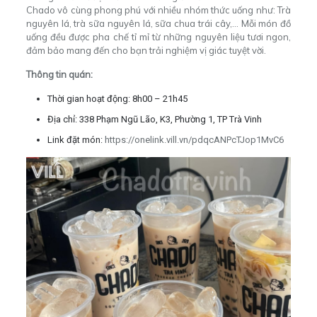
Chado vô cùng phong phú với nhiều nhóm thức uống như: Trà
nguyên lá, trà sữa nguyên lá, sữa chua trái cây,… Mỗi món đồ
uống đều được pha chế tỉ mỉ từ những nguyên liệu tươi ngon,
đảm bảo mang đến cho bạn trải nghiệm vị giác tuyệt vời.
Thông tin quán:
Thời gian hoạt động: 8h00 – 21h45
Địa chỉ: 338 Phạm Ngũ Lão, K3, Phường 1, TP Trà Vinh
Link đặt món:
https://onelink.vill.vn/pdqcANPcTJop1MvC6