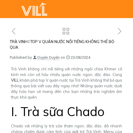
TRÀ VINH l TOP V QUÁN NƯỚC NỔI TIẾNG KHÔNG THỂ BỎ
QUA
Published by
Duyên Duyên
on
23/08/2024
Trà Vinh không chỉ nổi tiếng với những ngôi chùa Khmer cổ
kính mà còn sở hữu nhiều quán nước ngon, độc đáo. Cùng
VILL
khám phá top V quán nước tại Trà Vinh không thể bỏ qua
thông qua bài viết sau đây ngay nhé!
Những quán nước dưới
đây hứa hẹn sẽ mang đến cho bạn những trải nghiệm ẩm
thực khó quên.
I. Trà sữa Chado
Chado với những ly trà sữa thơm ngon, độc đáo, đã nhanh
chóng chiếm được cảm tình của giới trẻ Trà Vinh. Menu của