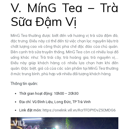
V. MínG Tea – Trà
Sữa Đậm Vị
MínG Tea thường được biết đến với hương vị trà sữa đậm đà,
đặc trưng. Điều này có thể đến từ việc chọn lọc nguyên liệu trà
chất lượng cao và công thức pha chế độc đáo của chủ quán.
Bên cạnh trà sữa truyền thống, MínG Tea còn có nhiều loại đồ
uống khác như: Trà trái cây, trà hoàng gia, trà nguyên vị,…
Điều này giúp khách hàng có nhiều lựa chọn hơn khi đến
quán. Đặc biệt, giá cả của các sản phẩm tại MínG Tea thường
ở mức trung bình, phù hợp với nhiều đối tượng khách hàng.
Thông tin quán:
Thời gian hoạt động: 10h00 – 20h30
Địa chỉ: Vũ Đình Liệu, Long Đức, TP Trà Vinh
Link đặt món:
https://onelink.vill.vn/RcrTFDPYDvZ5CMDG6