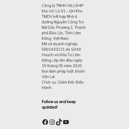
Công ty TNHH VILLSHIP
Địa chỉ: Lô 01 – QH Khu
TMDV kết hợp Nhà ở,
đường Nguyễn Công Trứ
Nối Dài, Phường 1, Thành
phố Bảo Lộc, Tỉnh Lâm
Đồng, Việt Nam
Mã số doanh nghiệp:
5801433131 do Sở Kế
Hoạch và Đầu Tư Lâm
Đồng cấp lần đầu ngày
15 tháng 05 năm 2020
Đại diện pháp luật: Đoàn
Văn Lợi
Chức vụ: Giám Đốc Điều
Hành
Follow us and keep
updated!
Facebook
Instagram
TikTok
YouTube