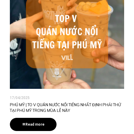
17/04/2025
PHÚ MỸ | TO V QUÁN NƯỚC NỔI TIẾNG NHẤT ĐỊNH PHẢI THỬ
TẠI PHÚ MỸ TRONG MÙA LỄ NÀY
Read more