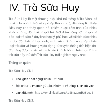
IV. Trà Sữa Huy
Trà Sữa Huy là một thương hiệu khá nổi tiếng ở Trà Vinh, có
nhiều chi nhánh trải rộng khắp thành phố, dễ dàng tìm thấy.
Điều này cho thấy quán đã chiếm được cảm tình của nhiều
khách hàng, đặc biệt là giới trẻ. Một điểm cộng nữa là giá cả
các loại trà sữa ở đây khá hợp lý, phù hợp với túi tiền của nhiều
người, đặc biệt là học sinh, sinh viên. Quán cung cấp nhiều
loại trà sữa với hương vị đa dạng, từ truyền thống đến hiện đại,
đáp ứng được nhiều sở thích của khách hàng. Nếu bạn là fan
trà sữa hãy thử đến Trà sữa Huy trải nghiệm ngay nhé!
Thông tin quán:
Trà Sữa Huy CN1
Thời gian hoạt động: 8h30 – 21h30
Địa chỉ: 313 Phạm Ngũ Lão, Khóm 1, Phường 1, TP Trà Vinh
Link đặt món:
https://onelink.vill.vn/xAoENazumfU8iccJ8
Trà Sữa Huy CN2: