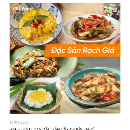
16/04/2025
RẠCH GIÁ | TOP V ĐẶC SẢN GÂY THƯƠNG NHỚ