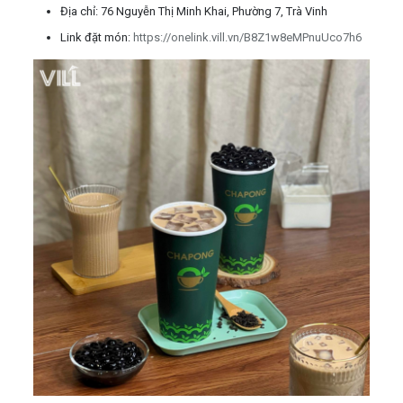
Địa chỉ: 76 Nguyễn Thị Minh Khai, Phường 7, Trà Vinh
Link đặt món:
https://onelink.vill.vn/B8Z1w8eMPnuUco7h6