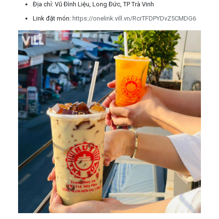
Địa chỉ: Vũ Đình Liệu, Long Đức, TP Trà Vinh
Link đặt món:
https://onelink.vill.vn/RcrTFDPYDvZ5CMDG6