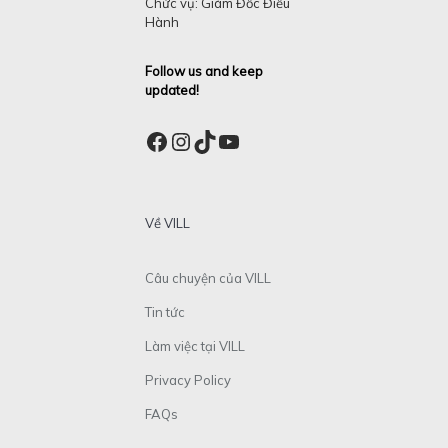
Chức vụ: Giám Đốc Điều
Hành
Follow us and keep
updated!
Facebook
Instagram
TikTok
YouTube
Về VILL
Câu chuyện của VILL
Tin tức
Làm việc tại VILL
Privacy Policy
FAQs