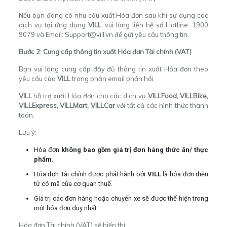
Nếu bạn đang có nhu cầu xuất Hóa đơn sau khi sử dụng các
dịch vụ tại ứng dụng
VILL
, vui lòng liên hệ số Hotline: 1900
9079 và Email:
Support@vill.vn
để gửi yêu cầu thông tin.
Bước 2: Cung cấp thông tin xuất Hóa đơn Tài chính (VAT)
Bạn vui lòng cung cấp đầy đủ thông tin xuất Hóa đơn theo
yêu cầu của
VILL
trong phần email phản hồi.
VILL
hỗ trợ xuất Hóa đơn cho các dịch vụ
VILLFood, VILLBike,
VILLExpress, VILLMart, VILLCar
với tất cả các hình thức thanh
toán.
Lưu ý:
Hóa đơn
không bao gồm giá trị đơn hàng thức ăn/ thực
phẩm.
Hóa đơn Tài chính được phát hành bởi
VILL
là hóa đơn điện
tử có mã của cơ quan thuế.
Giá trị các đơn hàng hoặc chuyến xe sẽ được thể hiện trong
một hóa đơn duy nhất.
Hóa đơn Tài chính (VAT) sẽ hiển thị: