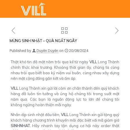
MỪNG SINH NHẬT – QUÀ NGẤT NGÂY
Published by
Duyên Duyên
on
20/08/2024
Thật khó tin đã một năm trôi qua kể từ ngày
VILL
Long Thành
chính thức khai trương. Khoảng thời gian ấy, chúng ta cùng
nhau trải qua biết bao kỷ niệm vui buồn, cùng nhau xây dựng
nên một cộng đồng gắn kết và ấm áp.
VILL
Long Thành xin gửi lời cảm ơn chân thành đến quý khách
hàng đã luôn tin tưởng và ủng hộ chúng tôi trong suốt một
năm qua. Các bạn là nguồn động lực to lớn để chúng tôi
không ngừng hoàn thiện mỗi ngày.
Nhân dịp sinh nhật đầu tiên,
VILL
Long Thành xin gửi tặng quý
khách hàng chương trình khuyến mãi đặc biệt với mã giảm giá
SINHNHAT
. Hãy nhanh tay tận dụng cơ hội này order thật