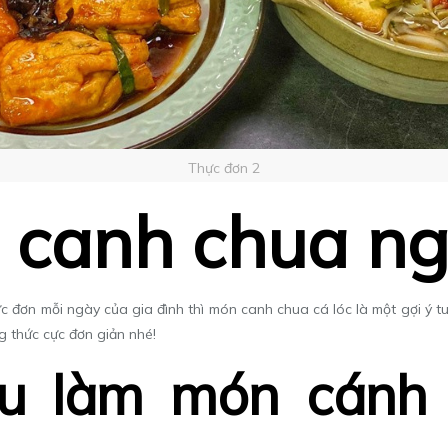
Thực đơn 2
u canh chua n
c đơn mỗi ngày của gia đình thì
món canh chua cá lóc
là một gợi ý t
 thức cực đơn giản nhé!
iệu làm món cánh