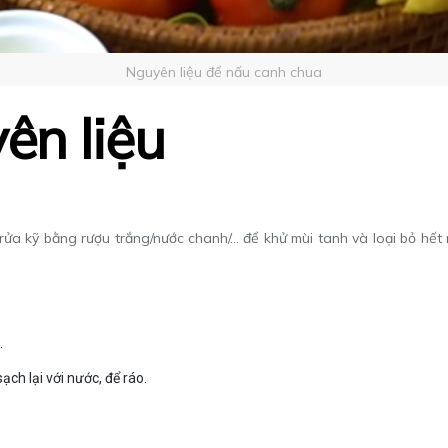
Nguyên liệu để nấu canh chua
yên liệu
 rửa kỹ bằng rượu trắng/nước chanh/… để khử mùi tanh và loại bỏ hết
.
ch lại với nước, để ráo.