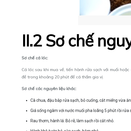
II.2 Sơ chế ngu
Sơ chế cá lóc:
Cá lóc sau khi mua về, tiến hành rửa sạch với muối hoặc
để trong khoảng 20 phút để cá thấm gia vị.
Sơ chế các nguyên liệu khác:
Cà chua, đậu bắp rửa sạch, bỏ cuống, cắt miếng vừa ăn
Giá sống ngâm với nước muối pha loãng 5 phút rồi rửa sạ
Rau thơm, hành lá: Bỏ rễ, làm sạch rồi cắt nhỏ.