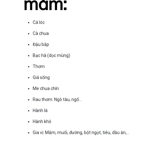
mắm:
Cá lóc
Cà chua
Đậu bắp
Bạc hà (dọc mùng)
Thơm
Giá sống
Me chua chín
Rau thơm: Ngò tàu, ngổ…
Hành lá
Hành khô
Gia vị: Mắm, muối, đường, bột ngọt, tiêu, dầu ăn,…