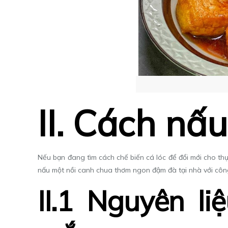
II. Cách nấ
Nếu bạn đang tìm cách chế biến
cá lóc
để đổi mới cho thự
nấu một nồi canh chua thơm ngon đậm đà tại nhà với công
II.1 Nguyên l