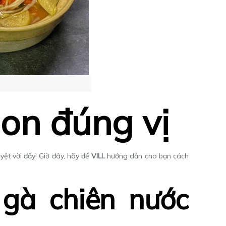
gon đúng vị
uyệt vời đấy! Giờ đây, hãy để
VILL
hướng dẫn cho bạn cách
 gà chiên nước