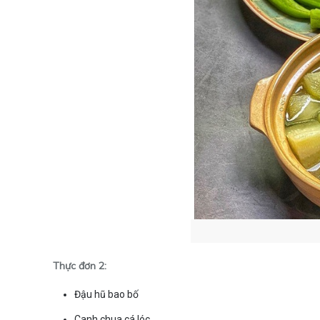
Thực đơn 2:
Đậu hũ bao bố
Canh chua cá lóc