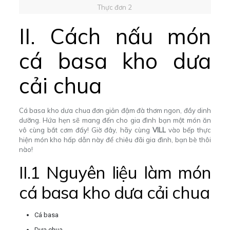
Thực đơn 2
II. Cách nấu món
cá basa kho dưa
cải chua
Cá basa kho dưa chua đơn giản đậm đà thơm ngon, đầy dinh
dưỡng. Hứa hẹn sẽ mang đến cho gia đình bạn một món ăn
vô cùng bắt cơm đấy! Giờ đây, hãy cùng
VILL
vào bếp thực
hiện món kho hấp dẫn này để chiêu đãi gia đình, bạn bè thôi
nào!
II.1 Nguyên liệu làm món
cá basa kho dưa cải chua
Cá basa
Dưa chua