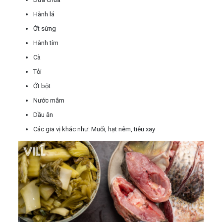
Hành lá
Ớt sừng
Hành tím
Cà
Tỏi
Ớt bột
Nước mắm
Dầu ăn
Các gia vị khác như: Muối, hạt nêm, tiêu xay