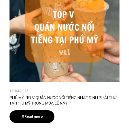
17/04/2025
PHÚ MỸ | TO V QUÁN NƯỚC NỔI TIẾNG NHẤT ĐỊNH PHẢI THỬ
TẠI PHÚ MỸ TRONG MÙA LỄ NÀY
Read more