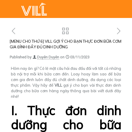
[MENU CHO THỨ 6] VILL GỢI Ý CHO BẠN THỰC ĐƠN BỮA CƠM
GIA ĐÌNH ĐẦY ĐỦ DINH DƯỠNG
Published by
Duyên Duyên
on
03/11/2023
Hôm nay ăn gì? Có lẽ một câu hỏi đau đầu đối với tất cả những
bà nội trợ mỗi khi bữa cơm đến. Loay hoay làm sao để bữa
cơm gia đình luôn đầy đủ chất dinh dưỡng, đa dạng các loại
thực phẩm. Vậy hãy để
VILL
gợi ý cho bạn vài thực đơn dinh
dưỡng cho
bữa cơm hàng ngày
thông qua bài viết dưới đây
nhé!
I. Thực đơn dinh
dưỡng cho bữa