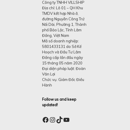
Công ty TNHH VILLSHIP
Địa chỉ: Lô 01 – QH Khu
TMDV kết hợp Nhà ở,
đường Nguyễn Công Trứ
Nối Dài, Phường 1, Thành
phố Bảo Lộc, Tỉnh Lâm
Đồng, Việt Nam
Mã số doanh nghiệp:
5801433131 do Sở Kế
Hoạch và Đầu Tư Lâm
Đồng cấp lần đầu ngày
15 tháng 05 năm 2020
Đại diện pháp luật: Đoàn
Văn Lợi
Chức vụ: Giám Đốc Điều
Hành
Follow us and keep
updated!
Facebook
Instagram
TikTok
YouTube