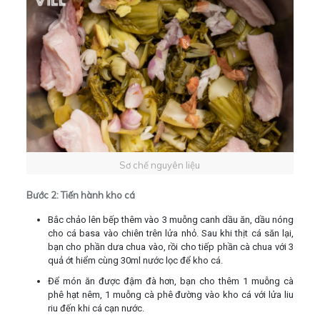
Sơ chế nguyên liệu
Bước 2: Tiến hành kho cá
Bắc
chảo
lên
bếp
thêm vào 3
muỗng
canh dầu ăn, dầu nóng
cho cá basa vào chiên trên lửa nhỏ. Sau khi thịt cá săn lại,
bạn cho phần dưa chua vào, rồi cho tiếp phần cà chua với 3
quả ớt hiểm cùng 30ml nước lọc để kho cá.
Để món ăn được đậm đà hơn, bạn cho thêm 1 muỗng cà
phê hạt nêm, 1 muỗng cà phê đường vào kho cá với lửa liu
riu đến khi cá cạn nước.