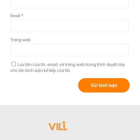
Email
*
Trang web
Lưu tên của tôi, email, và trang web trong trình duyệt này
cho lần bình luận kế tiếp của tôi.