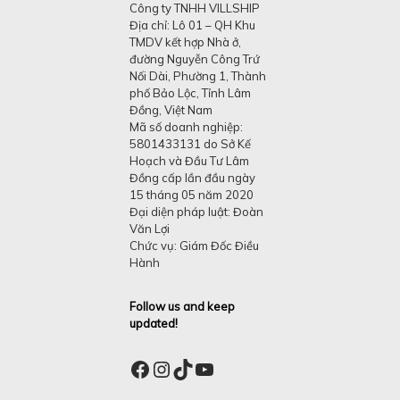
Công ty TNHH VILLSHIP
Địa chỉ: Lô 01 – QH Khu
TMDV kết hợp Nhà ở,
đường Nguyễn Công Trứ
Nối Dài, Phường 1, Thành
phố Bảo Lộc, Tỉnh Lâm
Đồng, Việt Nam
Mã số doanh nghiệp:
5801433131 do Sở Kế
Hoạch và Đầu Tư Lâm
Đồng cấp lần đầu ngày
15 tháng 05 năm 2020
Đại diện pháp luật: Đoàn
Văn Lợi
Chức vụ: Giám Đốc Điều
Hành
Follow us and keep
updated!
Facebook
Instagram
TikTok
YouTube