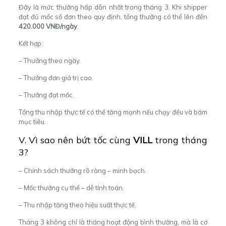
Đây là mức thưởng hấp dẫn nhất trong tháng 3. Khi shipper
đạt đủ mốc số đơn theo quy định, tổng thưởng có thể lên đến
420.000 VNĐ/ngày
.
Kết hợp:
– Thưởng theo ngày.
– Thưởng đơn giá trị cao.
– Thưởng đạt mốc.
Tổng thu nhập thực tế có thể tăng mạnh nếu chạy đều và bám
mục tiêu.
V. Vì sao nên bứt tốc cùng
VILL
trong tháng
3?
– Chính sách thưởng rõ ràng – minh bạch.
– Mốc thưởng cụ thể – dễ tính toán.
– Thu nhập tăng theo hiệu suất thực tế.
Tháng 3 không chỉ là tháng hoạt động bình thường, mà là cơ