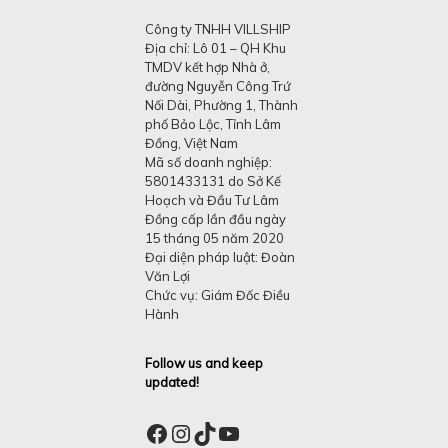
Công ty TNHH VILLSHIP
Địa chỉ: Lô 01 – QH Khu
TMDV kết hợp Nhà ở,
đường Nguyễn Công Trứ
Nối Dài, Phường 1, Thành
phố Bảo Lộc, Tỉnh Lâm
Đồng, Việt Nam
Mã số doanh nghiệp:
5801433131 do Sở Kế
Hoạch và Đầu Tư Lâm
Đồng cấp lần đầu ngày
15 tháng 05 năm 2020
Đại diện pháp luật: Đoàn
Văn Lợi
Chức vụ: Giám Đốc Điều
Hành
Follow us and keep
updated!
Facebook
Instagram
TikTok
YouTube