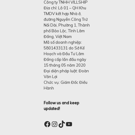
Công ty TNHH VILLSHIP
Địa chỉ: Lô 01 – QH Khu
TMDV kết hợp Nhà ở,
đường Nguyễn Công Trứ
Nối Dài, Phường 1, Thành
phố Bảo Lộc, Tỉnh Lâm
Đồng, Việt Nam
Mã số doanh nghiệp:
5801433131 do Sở Kế
Hoạch và Đầu Tư Lâm
Đồng cấp lần đầu ngày
15 tháng 05 năm 2020
Đại diện pháp luật: Đoàn
Văn Lợi
Chức vụ: Giám Đốc Điều
Hành
Follow us and keep
updated!
Facebook
Instagram
TikTok
YouTube