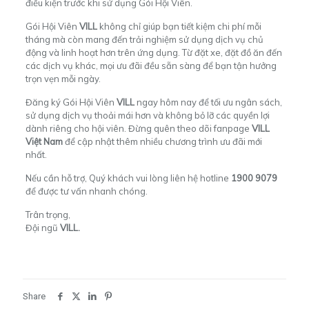
điều kiện trước khi sử dụng Gói Hội Viên.
Gói Hội Viên
VILL
không chỉ giúp bạn tiết kiệm chi phí mỗi
tháng mà còn mang đến trải nghiệm sử dụng dịch vụ chủ
động và linh hoạt hơn trên ứng dụng. Từ đặt xe, đặt đồ ăn đến
các dịch vụ khác, mọi ưu đãi đều sẵn sàng để bạn tận hưởng
trọn vẹn mỗi ngày.
Đăng ký Gói Hội Viên
VILL
ngay hôm nay để tối ưu ngân sách,
sử dụng dịch vụ thoải mái hơn và không bỏ lỡ các quyền lợi
dành riêng cho hội viên. Đừng quên theo dõi fanpage
VILL
Việt Nam
để cập nhật thêm nhiều chương trình ưu đãi mới
nhất.
Nếu cần hỗ trợ, Quý khách vui lòng liên hệ hotline
1900 9079
để được tư vấn nhanh chóng.
Trân trọng,
Đội ngũ
VILL.
Share