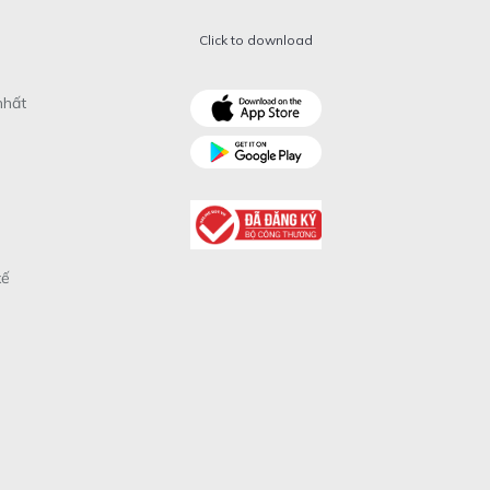
Click to download
nhất
xế