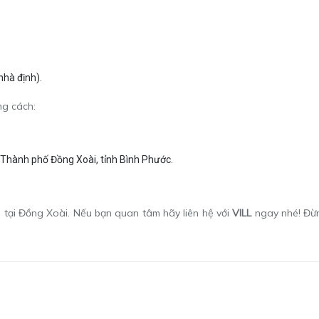
nhà định).
ng cách:
 Thành phố Đồng Xoài, tỉnh Bình Phước.
nh tại Đồng Xoài. Nếu bạn quan tâm hãy liên hệ với
VILL
ngay nhé! Đừ