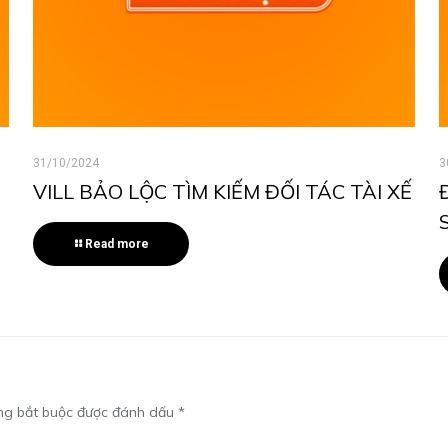
31/10/2024
3
VILL BẢO LỘC TÌM KIẾM ĐỐI TÁC TÀI XẾ
Read more
ng bắt buộc được đánh dấu
*