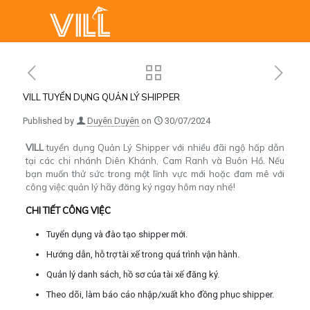
VILL TUYỂN DỤNG QUẢN LÝ SHIPPER
Published by
Duyên Duyên
on
30/07/2024
VILL
tuyển dụng Quản Lý Shipper với nhiều đãi ngộ hấp dẫn
tại các chi nhánh Diên Khánh, Cam Ranh và Buôn Hồ. Nếu
bạn muốn thử sức trong một lĩnh vực mới hoặc
đam mê với
công việc quản lý hãy đăng ký ngay hôm nay nhé!
CHI TIẾT CÔNG VIỆC
Tuyển dụng và đào tạo shipper mới.
Hướng dẫn, hỗ trợ tài xế trong quá trình vận hành.
Quản lý danh sách, hồ sơ của tài xế đăng ký.
Theo dõi, làm báo cáo nhập/xuất kho đồng phục shipper.