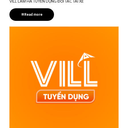
VILL LÂM HÀ TUYỂN DỤNG ĐỐI TÁC TÀI XẾ
Read more