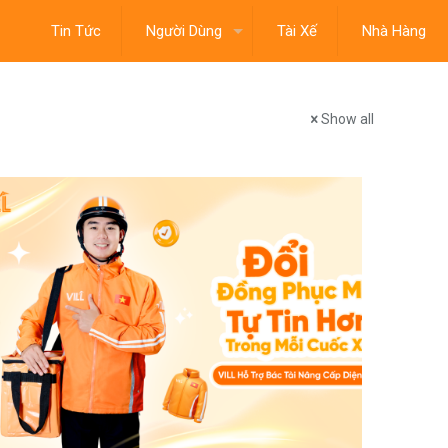
Tin Tức
Người Dùng
Tài Xế
Nhà Hàng
Show all