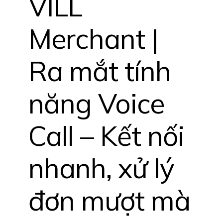
VILL
Merchant |
Ra mắt tính
năng Voice
Call – Kết nối
nhanh, xử lý
đơn mượt mà