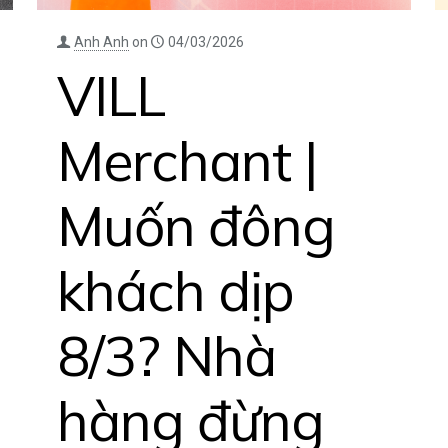
Anh Anh
on
04/03/2026
VILL
Merchant |
Muốn đông
khách dịp
8/3? Nhà
hàng đừng