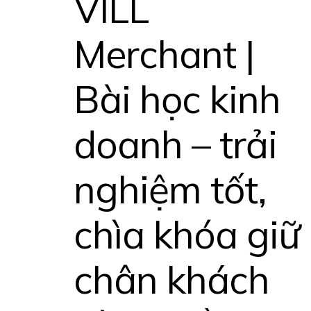
VILL
Merchant |
Bài học kinh
doanh – trải
nghiệm tốt,
chìa khóa giữ
chân khách