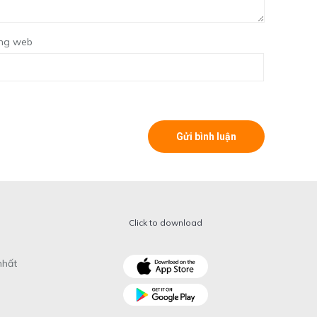
ng web
Click to download
nhất