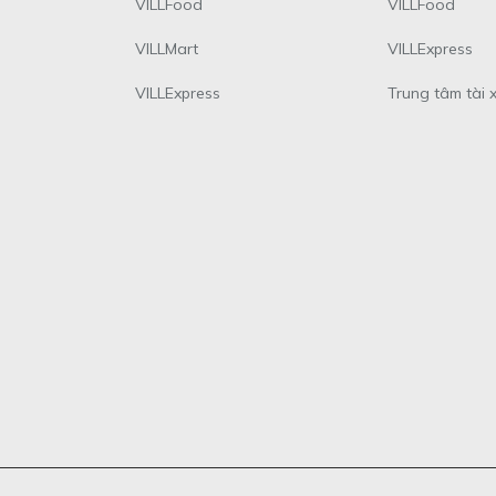
VILLFood
VILLFood
VILLMart
VILLExpress
VILLExpress
Trung tâm tài 