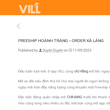
FREESHIP HOÀNH TRÁNG – ORDER XẢ LÁNG
Published by
Duyên Duyên
on
11/09/2023
Đầu tuần tươi mới, ở app VILL cùng
chị Hằng
mở tiệc ngay
Mã ưu đãi siêu đỉnh tha hồ cho mọi người ăn ngon không l
ngày mới tràn đầy năng lượng cùng khuyến mãi Freeship d
Đặc biệt, đừng quên nhập mã
CHIHANG
trước khi thanh 
nào cũng tung siêu nhiều ưu đãi, mời bạn cùng mở app să