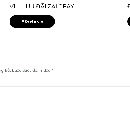
VILL | ƯU ĐÃI ZALOPAY
Read more
ng bắt buộc được đánh dấu
*