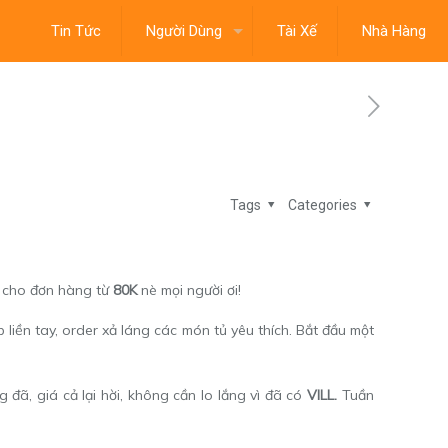
Tin Tức
Người Dùng
Tài Xế
Nhà Hàng
Tags
Categories
p cho đơn hàng từ
80K
nè mọi người ơi!
liền tay, order xả láng các món tủ yêu thích. Bắt đầu một
đã, giá cả lại hời, không cần lo lắng vì đã có
VILL.
Tuần