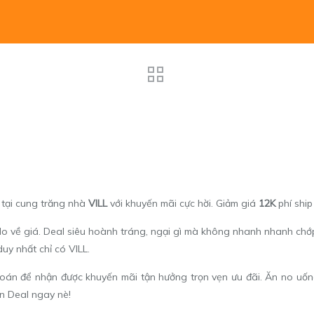
 tại cung trăng nhà
VILL
với khuyến mãi cực hời. Giảm giá
12K
phí shi
o về giá. Deal siêu hoành tráng, ngại gì mà không nhanh nhanh chớp 
uy nhất chỉ có VILL.
toán để nhận được khuyến mãi tận hưởng trọn vẹn ưu đãi. Ăn no uống 
n Deal ngay nè!