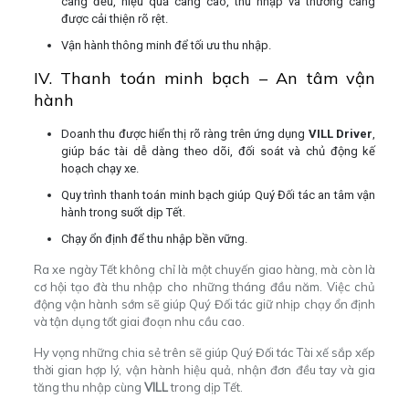
càng đều, hiệu quả càng cao, thu nhập và thưởng càng
được cải thiện rõ rệt.
Vận hành thông minh để tối ưu thu nhập.
IV. Thanh toán minh bạch – An tâm vận
hành
Doanh thu được hiển thị rõ ràng trên ứng dụng
VILL Driver
,
giúp bác tài dễ dàng theo dõi, đối soát và chủ động kế
hoạch chạy xe.
Quy trình thanh toán minh bạch giúp Quý Đối tác an tâm vận
hành trong suốt dịp Tết.
Chạy ổn định để thu nhập bền vững.
Ra xe ngày Tết không chỉ là một chuyến giao hàng, mà còn là
cơ hội tạo đà thu nhập cho những tháng đầu năm. Việc chủ
động vận hành sớm sẽ giúp Quý Đối tác giữ nhịp chạy ổn định
và tận dụng tốt giai đoạn nhu cầu cao.
Hy vọng những chia sẻ trên sẽ giúp Quý Đối tác Tài xế sắp xếp
thời gian hợp lý, vận hành hiệu quả, nhận đơn đều tay và gia
tăng thu nhập cùng
VILL
trong dịp Tết.