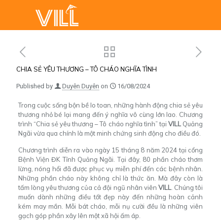
CHIA SẺ YÊU THƯƠNG – TÔ CHÁO NGHĨA TÌNH
Published by
Duyên Duyên
on
16/08/2024
Trong cuộc sống bộn bề lo toan, những hành động chia sẻ yêu
thương nhỏ bé lại mang đến ý nghĩa vô cùng lớn lao. Chương
trình “Chia sẻ yêu thương – Tô cháo nghĩa tình” tại
VILL
Quảng
Ngãi vừa qua chính là một minh chứng sinh động cho điều đó.
Chương trình diễn ra vào ngày 15 tháng 8 năm 2024 tại cổng
Bệnh Viện ĐK Tỉnh Quảng Ngãi. Tại đây, 80 phần cháo thơm
lừng, nóng hổi đã được phục vụ miễn phí đến các bệnh nhân.
Những phần cháo này không chỉ là thức ăn. Mà đây còn là
tấm lòng yêu thương của cả đội ngũ nhân viên
VILL
. Chúng tôi
muốn dành những điều tốt đẹp này đến những hoàn cảnh
kém may mắn. Mỗi bát cháo, mỗi nụ cười đều là những viên
gạch góp phần xây lên một xã hội ấm áp.