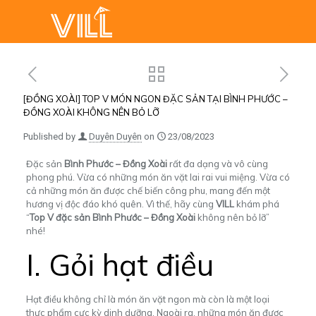
[ĐỒNG XOÀI] TOP V MÓN NGON ĐẶC SẢN TẠI BÌNH PHƯỚC –
ĐỒNG XOÀI KHÔNG NÊN BỎ LỠ
Published by
Duyên Duyên
on
23/08/2023
Đặc sản
Bình Phước – Đồng Xoài
rất đa dạng và vô cùng
phong phú. Vừa có những món ăn vặt lai rai vui miệng. Vừa có
cả những món ăn được chế biến công phu, mang đến một
hương vị độc đáo khó quên. Vì thế, hãy cùng
VILL
khám phá
“
Top V đặc sản
Bình Phước – Đồng Xoài
không nên bỏ lỡ”
nhé!
I. Gỏi hạt điều
Hạt điều không chỉ là món ăn vặt ngon mà còn là một loại
thực phẩm cực kỳ dinh dưỡng. Ngoài ra, những món ăn được