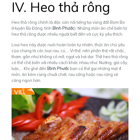
IV.
Heo thả rông
Heo thả rông chính là đặc sản nổi tiếng tại vùng đất Bom Bo
(Huyện Bù Đăng, tỉnh
Bình Phước
). Những món ăn chế biến từ
heo thả rông được nhiều người biết đến và cực kỳ yêu thích.
Loại heo này được nuôi hoàn toàn tự nhiên, thức ăn chủ yếu
của chúng là các loại rau, củ,… Vì thế, nên phần
thịt rất chắc,
thơm, gần như không có mỡ, ngọt và hơi dai. Thịt heo thả rông
có thể chế biến với nhiều cách khác nhau như: Nướng, giả cầy,
luộc,… Khi ghé đến
Bình Phước
bạn có thể gọi những mẹt 4
món, ă
n kèm cùng chuối chát, rau sống hoặc rau rừng sẽ
càng ngon hơn.