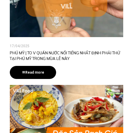
17/04/2025
PHÚ MỸ | TO V QUÁN NƯỚC NỔI TIẾNG NHẤT ĐỊNH PHẢI THỬ
TẠI PHÚ MỸ TRONG MÙA LỄ NÀY
Read more