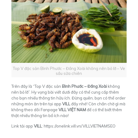
Top V đặc sản Bình Phước – Đồng Xoài không nên bỏ lỡ – Ve
sầu sữa chiên
Trên đây là “Top V đặc sản
Bình Phước – Đồng Xoài
không
nên bỏ lỡ”. Hy vọng bài viết dưới đây có thể cung cấp thêm
cho bạn nhiều thông tin hữu ích. Đừng quên, bạn có thể order
những món ăn trên tại app
VILL
đấy nhé! Còn chần chờ gì mà
không theo dõi Fanpage
VILL VIỆT NAM
để có thể biết thêm
thật nhiều thông tin bổ ích nào!
Link tải app
VILL
:
https://onelink.vill.vn/VILLVIETNAMSEO