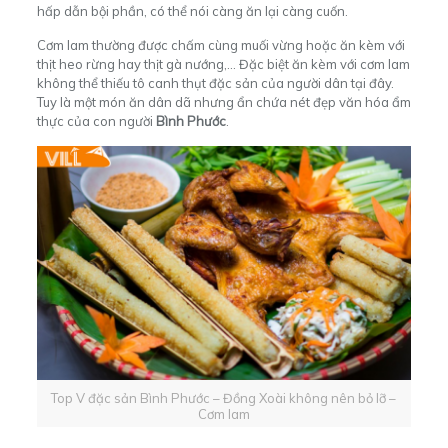
hấp dẫn bội phần, có thể nói càng ăn lại càng cuốn.
Cơm lam thường được chấm cùng muối vừng hoặc ăn kèm với
thịt heo rừng hay thịt gà nướng,…
Đặc biệt ăn kèm với cơm lam
không thể thiếu tô canh thụt đặc sản của người dân tại đây.
Tuy là một món ăn dân dã nhưng ẩn chứa nét đẹp văn hóa ẩm
thực của con người
Bình Phước
.
Top V đặc sản Bình Phước – Đồng Xoài không nên bỏ lỡ –
Cơm lam