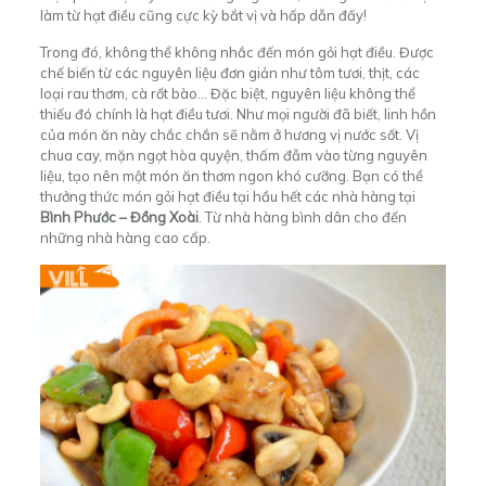
làm từ hạt điều cũng cực kỳ bắt vị và hấp dẫn đấy!
Trong đó, không thể không nhắc đến món gỏi hạt điều. Được
chế biến từ các nguyên liệu đơn giản như tôm tươi, thịt, các
loại rau thơm, cà rốt bào… Đặc biệt, nguyên liệu không thể
thiếu đó chính là hạt điều tươi. Như mọi người đã biết, linh hồn
của món ăn này chắc chắn sẽ nằm ở hương vị nước sốt. Vị
chua cay, mặn ngọt hòa quyện, thấm đẫm vào từng nguyên
liệu, tạo nên một món ăn thơm ngon khó cưỡng. Bạn có thể
thưởng thức món gỏi hạt điều tại hầu hết các nhà hàng tại
Bình Phước – Đồng Xoài
. Từ nhà hàng bình dân cho đến
những nhà hàng cao cấp.