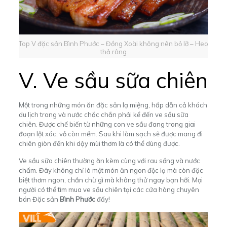
Top V đặc sản Bình Phước – Đồng Xoài không nên bỏ lỡ – Heo
thả rông
V.
Ve sầu sữa chiên
Một trong những món ăn đặc sản lạ miệng, hấp dẫn cả khách
du lịch trong và nước chắc chắn phải kể đến ve sầu sữa
chiên. Được chế biến từ những con ve sầu đang trong giai
đoạn lột xác, vỏ còn mềm. Sau khi làm sạch sẽ được mang đi
chiên giòn đến khi dậy mùi thơm là có thể dùng được.
Ve sầu sữa chiên thường ăn kèm cùng với rau sống và nước
chấm. Đây không chỉ là một món ăn ngon độc lạ mà còn đặc
biệt thơm ngon,
chần chừ gì mà không thử ngay bạn hỡi.
Mọi
người có thể tìm mua ve sầu chiên tại các cửa hàng chuyên
bán Đặc sản
Bình Phước
đấy!