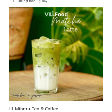
Link đặt món:
Tại đây
.
III. Miharu Tea & Coffee