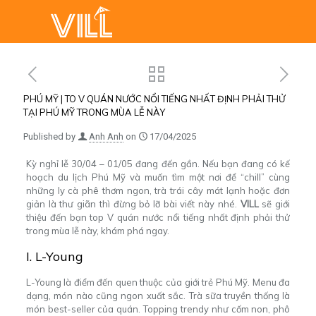
PHÚ MỸ | TO V QUÁN NƯỚC NỔI TIẾNG NHẤT ĐỊNH PHẢI THỬ
TẠI PHÚ MỸ TRONG MÙA LỄ NÀY
Published by
Anh Anh
on
17/04/2025
Kỳ nghỉ lễ 30/04 – 01/05 đang đến gần. Nếu bạn đang có kế
hoạch du lịch Phú Mỹ và muốn tìm một nơi để “chill” cùng
những ly cà phê thơm ngon, trà trái cây mát lạnh hoặc đơn
giản là thư giãn thì đừng bỏ lỡ bài viết này nhé.
VILL
sẽ giới
thiệu đến bạn top V quán nước nổi tiếng nhất định phải thử
trong mùa lễ này, khám phá ngay.
I. L-Young
L-Young là điểm đến quen thuộc của giới trẻ Phú Mỹ. Menu đa
dạng, món nào cũng ngon xuất sắc. Trà sữa truyền thống là
món best-seller của quán. Topping trendy như cốm non, phô