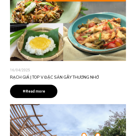
16/04/2025
RẠCH GIÁ | TOP V ĐẶC SẢN GÂY THƯƠNG NHỚ
Read more