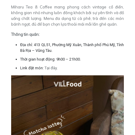
Miharu Tea & Coffee mang phong cách vintage cổ điển,
không gian nhỏ nhưng luôn đông khách bởi sự yên tĩnh và đồ
uống chất lượng. Menu đa dạng từ cà phê, trà đến các món
bánh ngọt, đủ để bạn chọn lựa thoải mái mỗi lần ghé quán.
Thông tin quán:
Địa chỉ:
413 QL51, Phường Mỹ Xuân, Thành phố Phú Mỹ, Tỉnh
Bà Rịa – Vũng Tàu.
Thời gian hoạt động: 9h00 – 21h00.
Link đặt món:
Tại đây
.