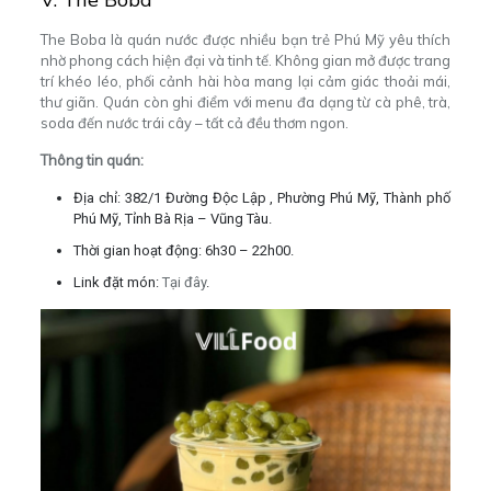
The Boba là quán nước được nhiều bạn trẻ Phú Mỹ yêu thích
nhờ phong cách hiện đại và tinh tế. Không gian mở được trang
trí khéo léo, phối cảnh hài hòa mang lại cảm giác thoải mái,
thư giãn. Quán còn ghi điểm với menu đa dạng từ cà phê, trà,
soda đến nước trái cây – tất cả đều thơm ngon.
Thông tin quán:
Địa chỉ: 382/1 Đường Độc Lập , Phường Phú Mỹ, Thành phố
Phú Mỹ, Tỉnh Bà Rịa – Vũng Tàu.
Thời gian hoạt động: 6h30 – 22h00.
Link đặt món:
Tại đây
.