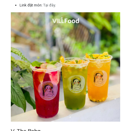
Link đặt món:
Tại đây
.
V. The Boba