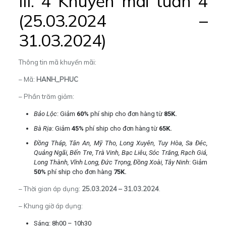
III. 4 Khuyến mãi tuần 4
(25.03.2024 –
31.03.2024)
Thông tin mã khuyến mãi:
– Mã:
HANH_PHUC
– Phần trăm giảm:
Bảo Lộc
: Giảm
60%
phí ship cho đơn hàng từ
85K.
Bà Rịa
: Giảm
45%
phí ship cho đơn hàng từ
65K.
Đồng Tháp, Tân An, Mỹ Tho, Long Xuyên, Tuy Hòa, Sa Đéc,
Quảng Ngãi, Bến Tre, Trà Vinh, Bạc Liêu, Sóc Trăng, Rạch Giá,
Long Thành, Vĩnh Long, Đức Trọng, Đồng Xoài, Tây Ninh
: Giảm
50%
phí ship cho đơn hàng
75K.
– Thời gian áp dụng:
25.03.2024 – 31.03.2024
.
– Khung giờ áp dụng:
Sáng: 8h00 – 10h30