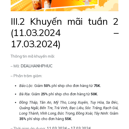
III.2 Khuyến mãi tuần 2
(11.03.2024 –
17.03.2024)
Thông tin mã khuyến mãi:
– Mã:
DEALHANHPHUC
– Phần trăm giảm:
Bảo Lộc
: Giảm
50%
phí ship cho đơn hàng từ
75K.
Bà Rịa
: Giảm
25%
phí ship cho đơn hàng từ
50K.
Đồng Tháp, Tân An, Mỹ Tho, Long Xuyên, Tuy Hòa, Sa Đéc,
Quảng Ngãi, Bến Tre, Trà Vinh, Bạc Liêu, Sóc Trăng, Rạch Giá,
Long Thành, Vĩnh Long, Đức Trọng, Đồng Xoài, Tây Ninh
: Giảm
35%
phí ship cho đơn hàng
55K.
– Thời gian áp dụng:
11.03.2024 – 17.03.2024
.