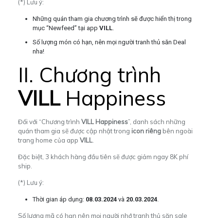
(*) Lưu ý:
Những quán tham gia chương trình sẽ được hiển thị trong
mục “Newfeed” tại app
VILL
.
Số lượng món có hạn, nên mọi người tranh thủ săn Deal
nha!
II. Chương trình
VILL
Happiness
Đối với “Chương trình
VILL Happiness
”, danh sách những
quán tham gia sẽ được cập nhật trong
icon riêng
bên ngoài
trang home của app
VILL
.
Đặc biệt, 3 khách hàng đầu tiên sẽ được giảm ngay 8K phí
ship.
(*) Lưu ý:
Thời gian áp dụng:
08.03.2024
và
20.03.2024
.
Số lượng mã có hạn nên mọi người nhớ tranh thủ săn sale