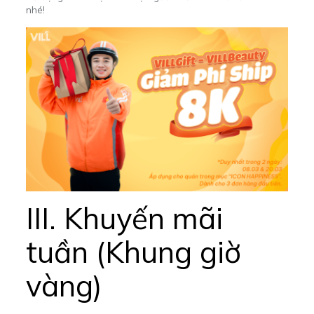
nhé!
III. Khuyến mãi
tuần (Khung giờ
vàng)