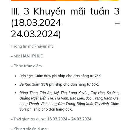
III. 3 Khuyến mãi tuần 3
(18.03.2024 –
24.03.2024)
Thông tin mã khuyến mãi:
– Mã:
HANHPHUC
– Phần trăm giảm:
Bảo Lộc
: Giảm
50%
phí ship cho đơn hàng từ
75K.
Bà Rịa
: Giảm 3
5%
phí ship cho đơn hàng từ
60K.
Đồng Tháp, Tân An, Mỹ Tho, Long Xuyên, Tuy Hòa, Sa Đéc,
Quảng Ngãi, Bến Tre, Trà Vinh, Bạc Liêu, Sóc Trăng, Rạch Giá,
Long Thành, Vĩnh Long, Đức Trọng, Đồng Xoài, Tây Ninh
: Giảm
35%
phí ship cho đơn hàng
60K.
– Thời gian áp dụng:
18.03.2024 – 24.03.2024
.
– Khung giờ áp dụng: