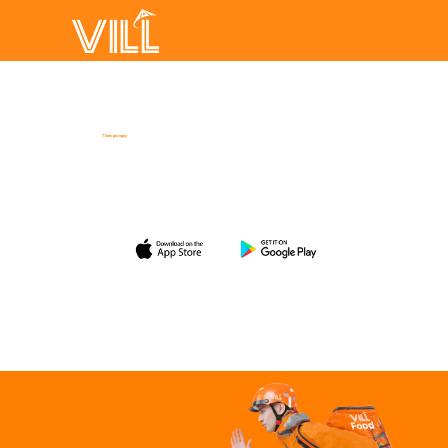
Gia nhập cộng đồng
VILL ngay hôm nay
Tham gia ngay