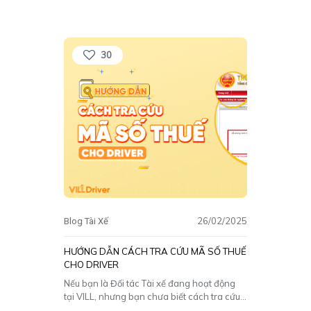
hỗ trợ tài xế giao hàng hiệu quả hơn. Ứng
dụng shipper được thiết kế để giúp tài xế
làm việc hiệu quả hơn với các tính
[…]
30
26/02/2025
Blog Tài Xế
HƯỚNG DẪN CÁCH TRA CỨU MÃ SỐ THUẾ
CHO DRIVER
Nếu bạn là Đối tác Tài xế đang hoạt động
tại VILL, nhưng bạn chưa biết cách tra cứu
mã số thuế cá nhân. Hãy theo dõi ngay bài