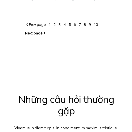
những trải nghiệm khó quên. Còn chần chừ
gì nữa, hãy cùng VILL khám phá top địa
điểm du lịch Tây Ninh không thể bỏ qua
thông qua bài viết dưới đây nhé!
[…]
Prev page
1
2
3
4
5
6
7
8
9
10
Next page
Những câu hỏi thường
gặp
Vivamus in diam turpis. In condimentum maximus tristique.