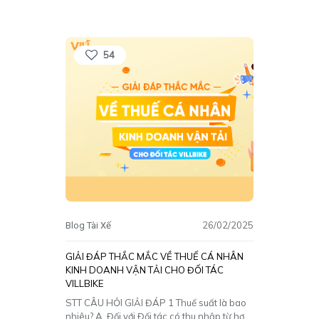
quy định chi tiết một số điều của Luật Quản
lý thuế, có hiệu lực thi hành ngày
05/12/2020 (“NĐ 126”). VILL sẽ hướng dẫn
quý
[…]
54
26/02/2025
Blog Tài Xế
GIẢI ĐÁP THẮC MẮC VỀ THUẾ CÁ NHÂN
KINH DOANH VẬN TẢI CHO ĐỐI TÁC
VILLBIKE
STT CÂU HỎI GIẢI ĐÁP 1 Thuế suất là bao
nhiêu? A. Đối với Đối tác có thu nhập từ hợp