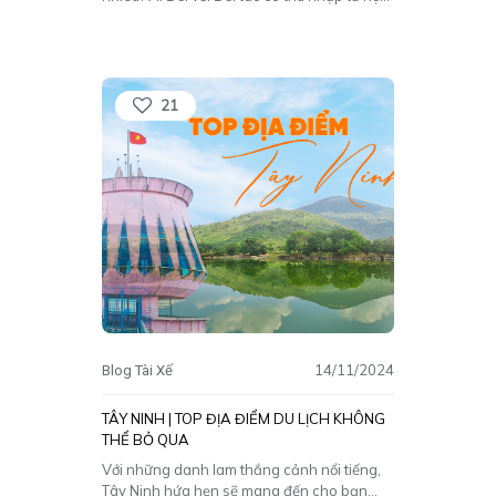
tác kinh doanh với VILL trên 100 triệu đồng
mỗi năm, VILL sẽ thực hiện khấu trừ như
sau: Doanh thu từ trước ngày 04/12/2020:
Doanh thu chia sẻ:
[…]
21
14/11/2024
Blog Tài Xế
TÂY NINH | TOP ĐỊA ĐIỂM DU LỊCH KHÔNG
THỂ BỎ QUA
Với những danh lam thắng cảnh nổi tiếng,
Tây Ninh hứa hẹn sẽ mang đến cho bạn