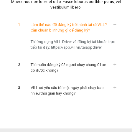
Maecenas non laoreet odio. Fusce lobortis porttitor purus, vel
vestibulum libero.
1
Làm thế nào để đăng ký trở thành tài xế VILL?
Cần chuẩn bị những gì để đăng ký?
Tải ứng dụng VILL Driver và đăng ký tài khoản trực
tiếp tại đây: https://app.vill.vn/taiappdriver
2
Tôi muốn đăng ký 02 người chạy chung 01 xe
có được không?
3
VILL có yêu cầu tôi một ngày phải chạy bao
nhiêu thời gian hay không?