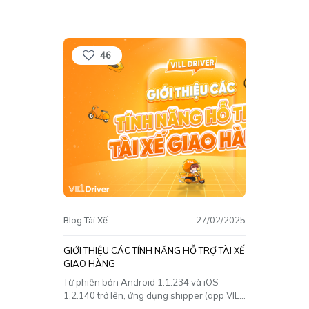
Driver. Dưới đây là hướng dẫn chi tiết từng
bước để bạn thao tác dễ dàng và chính xác.
Bước 1: Mở ứng
[…]
46
27/02/2025
Blog Tài Xế
GIỚI THIỆU CÁC TÍNH NĂNG HỖ TRỢ TÀI XẾ
GIAO HÀNG
Từ phiên bản Android 1.1.234 và iOS
1.2.140 trở lên, ứng dụng shipper (app VILL
Driver) được nâng cấp với nhiều tính năng