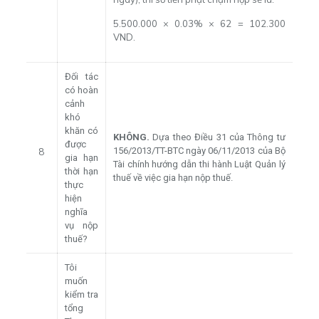
5.500.000 × 0.03% × 62 = 102.300
VND.
Đối tác
có hoàn
cảnh
khó
khăn có
KHÔNG.
Dựa theo Điều 31 của Thông tư
được
156/2013/TT-BTC ngày 06/11/2013 của Bộ
8
gia hạn
Tài chính hướng dẫn thi hành Luật Quản lý
thời hạn
thuế về việc gia hạn nộp thuế.
thực
hiện
nghĩa
vụ nộp
thuế?
Tôi
muốn
kiểm tra
tổng