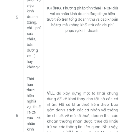
việc
KHÔNG.
Phương pháp tính thuế TNCN đối
kinh
với cá nhân kinh doanh được thực hiện
doanh
5
trực tiếp trên tổng doanh thu và các khoản
(xăng,
hỗ trợ, mà không khấu trừ các chi phí
chi phí
phục vụ kinh doanh.
sửa
chữa,
bảo
dưỡng
xe,…)
hay
không?
Thời
hạn
thực
VILL
đã xây dựng một tờ khai chung
hiện
dùng để kê khai thay cho tất cả các cá
nghĩa
nhân. Hồ sơ khai thuế kèm theo bao
vụ thuế
gồm danh sách các cá nhân với thông
TNCN
6
tin chi tiết về mã số thuế, doanh thu, các
của cá
khoản thưởng nhận được, thuế đã khấu
nhân
trừ và các thông tin liên quan. Như vậy,
kinh