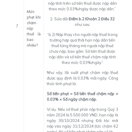
nộp tính trên số tiền thuế được nộp dần
theo mức 0,03%/ngày được nộp dần.”
Mức
phạt khi
2. Sửa đổi
Điểm b.2 Khoản 2 Điều 32
chậm
như sau:
7
nộp
thuế là
“b.2) Nộp thay cho người nộp thuế trong
bao
trường hợp quá thời hạn nộp dần tiền
nhiêu?
thuế từng tháng mà người nộp thuế
chưa nộp, bao gồm: Số tiền thuế được
nộp dần và số tiền thuế chậm nộp tính
theo mức 0,03%/ngày.”
Như vậy, lãi suất phạt chậm nộp thuế
được quy định là 0,03% mỗi ngày. Công
thức tính phạt là:
Số tiền phạt = Số tiền thuế chậm nộp ×
0.03% × Số ngày chậm nộp.
Ví dụ: Nếu số thuế phải nộp trong Quý 3
năm 2024 là 5.500.000 VND, hạn nộp là
ngày 30/10/2024 nhưng Đối tác mới
nộp vào ngày 31/12/2024 (tức chậm 62
ngày), thì số tiền phạt chậm nộp sẽ là: