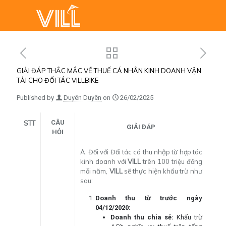
GIẢI ĐÁP THẮC MẮC VỀ THUẾ CÁ NHÂN KINH DOANH VẬN
TẢI CHO ĐỐI TÁC VILLBIKE
Published by
Duyên Duyên
on
26/02/2025
CÂU
STT
GIẢI ĐÁP
HỎI
A. Đối với Đối tác có thu nhập từ hợp tác
kinh doanh với
VILL
trên 100 triệu đồng
mỗi năm,
VILL
sẽ thực hiện khấu trừ như
sau:
Doanh thu từ trước ngày
04/12/2020:
Doanh thu chia sẻ:
Khấu trừ