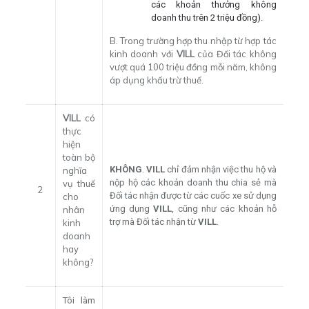
các khoản thưởng không
doanh thu trên 2 triệu đồng).
B. Trong trường hợp thu nhập từ hợp tác
kinh doanh với
VILL
của Đối tác không
vượt quá 100 triệu đồng mỗi năm, không
áp dụng khấu trừ thuế.
VILL
có
thực
hiện
toàn bộ
KHÔNG
.
VILL
chỉ đảm nhận việc thu hộ và
nghĩa
nộp hộ các khoản doanh thu chia sẻ mà
vụ thuế
2
Đối tác nhận được từ các cuốc xe sử dụng
cho
ứng dụng
VILL
, cũng như các khoản hỗ
nhân
trợ mà Đối tác nhận từ
VILL
.
kinh
doanh
hay
không?
Tôi làm