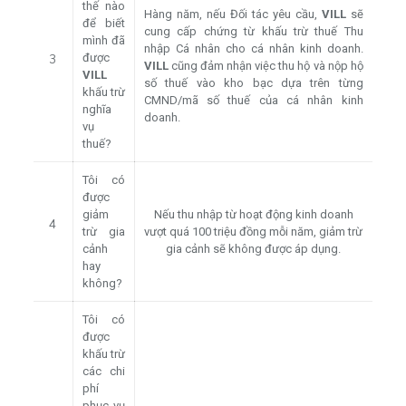
thế nào
Hàng năm, nếu Đối tác yêu cầu,
VILL
sẽ
để biết
cung cấp chứng từ khấu trừ thuế Thu
mình đã
nhập Cá nhân cho cá nhân kinh doanh.
được
3
VILL
cũng đảm nhận việc thu hộ và nộp hộ
VILL
số thuế vào kho bạc dựa trên từng
khấu trừ
CMND/mã số thuế của cá nhân kinh
nghĩa
doanh.
vụ
thuế?
Tôi có
được
giảm
Nếu thu nhập từ hoạt động kinh doanh
4
trừ gia
vượt quá 100 triệu đồng mỗi năm, giảm trừ
cảnh
gia cảnh sẽ không được áp dụng.
hay
không?
Tôi có
được
khấu trừ
các chi
phí
phục vụ