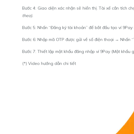
Bước 4: Giao diện xác nhận sẽ hiển thị. Tài xế cần tích c
theo).
Bước 5: Nhấn “Đăng ký tài khoản” để bắt đầu tạo ví 9Pay 
Bước 6: Nhập mã OTP được gửi về số điện thoại → Nhấn “T
Bước 7: Thiết lập mật khẩu đăng nhập ví 9Pay (Mật khẩu 
(*) Video hướng dẫn chi tiết
Trình
chơi
Video