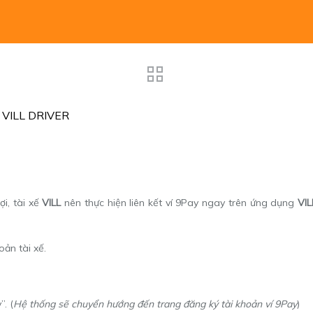
VILL DRIVER
i, tài xế
VILL
nên thực hiện liên kết ví 9Pay ngay trên ứng dụng
VIL
ản tài xế.
. (
Hệ thống sẽ chuyển hướng đến trang đăng ký tài khoản ví 9Pay
)