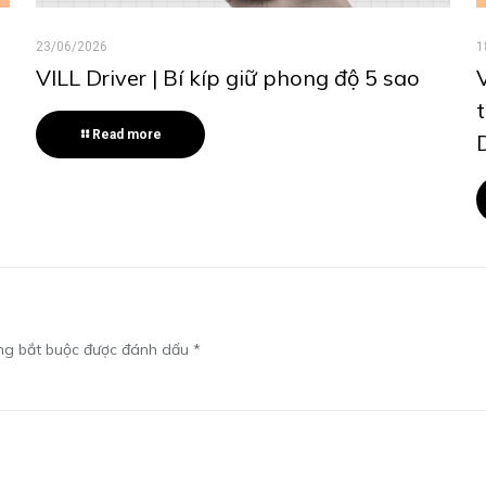
23/06/2026
1
VILL Driver | Bí kíp giữ phong độ 5 sao
Read more
ng bắt buộc được đánh dấu
*