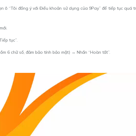
họn ô “Tôi đồng ý với Điều khoản sử dụng của 9Pay” để tiếp tục quá tr
mới.
iếp tục”.
gồm 6 chữ số, đảm bảo tính bảo mật) → Nhấn “Hoàn tất”.