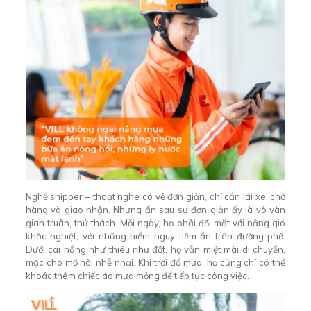
Nghề shipper – thoạt nghe có vẻ đơn giản, chỉ cần lái xe, chở
hàng và giao nhận. Nhưng ẩn sau sự đơn giản ấy là vô vàn
gian truân, thử thách. Mỗi ngày, họ phải đối mặt với nắng gió
khắc nghiệt, với những hiểm nguy tiềm ẩn trên đường phố.
Dưới cái nắng như thiêu như đốt, họ vẫn miệt mài di chuyển,
mặc cho mồ hôi nhễ nhại. Khi trời đổ mưa, họ cũng chỉ có thể
khoác thêm chiếc áo mưa mỏng để tiếp tục công việc.