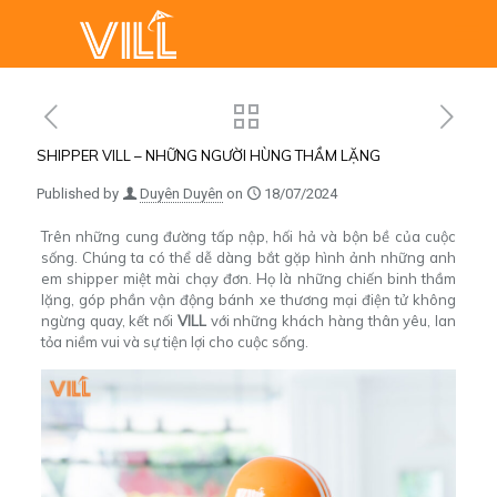
SHIPPER VILL – NHỮNG NGƯỜI HÙNG THẦM LẶNG
Published by
Duyên Duyên
on
18/07/2024
Trên những cung đường tấp nập, hối hả và bộn bề của cuộc
sống. Chúng ta có thể dễ dàng bắt gặp hình ảnh những anh
em shipper miệt mài chạy đơn. Họ là những chiến binh thầm
lặng, góp phần vận động bánh xe thương mại điện tử không
ngừng quay, kết nối
VILL
với những khách hàng thân yêu, lan
tỏa niềm vui và sự tiện lợi cho cuộc sống.