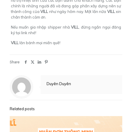
hỗ trợ nhiệt tình của các bạn dành cho khách hàng. Các bạn
chính là những người đã và đang góp phần xây dựng nên sự
thành công của
VILL
như ngày hôm nay. Một lần nữa
VILL
xin
chân thành cảm ơn.
Nếu muốn gia nhập shipper nhà
VILL
, đừng ngần ngại
đăng
ký tại link
nhé!
VILL
lăn bánh mọi miền quê!
Share
Duyên Duyên
Related posts