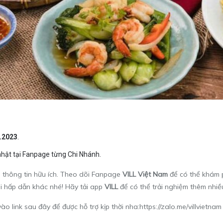
2.2023
.
 nhật tại Fanpage từng Chi Nhánh.
u thông tin hữu ích. Theo dõi Fanpage
VILL Việt Nam
để có thể khám 
 hấp dẫn khác nhé! Hãy tải app
VILL
để có thể trải nghiệm thêm nhiều
o link sau đây để được hỗ trợ kịp thời nha:
https://zalo.me/villvietnam