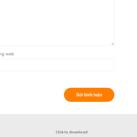
ng web
Click to download