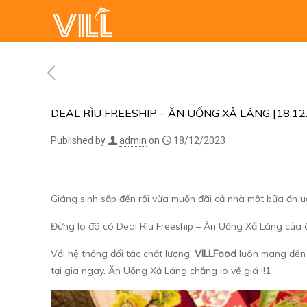
DEAL RÌU FREESHIP – ĂN UỐNG XẢ LÁNG [18.12.
Published by
admin
on
18/12/2023
Giáng sinh sắp đến rồi vừa muốn đãi cả nhà một bữa ăn uố
Đừng lo đã có Deal Rìu Freeship – Ăn Uống Xả Láng của 
Với hệ thống đối tác chất lượng,
VILLFood
luôn mang đến 
tại gia ngay. Ăn Uống Xả Láng chẳng lo về giá !!1