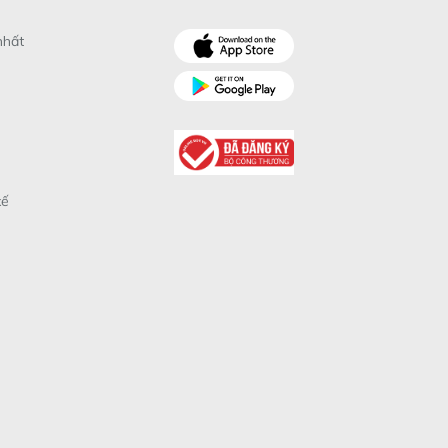
nhất
xế