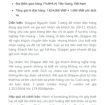
Địa điểm giao hàng: F9J8+RJ9, Tiền Giang, Việt Nam
Tổng giá trị đơn hàng: 1.624.000 VNĐ + 1.000 VNĐ phí dịch
vụ.
Diễn biến:
Shipper Nguyễn Quốc Cường đã nhận đơn hàng
đúng quy trình và gọi xác nhận với khách lúc 20h11. Khách
hàng yêu cầu giao hàng đến địa chỉ là quán X tại khu công
nghiệp Tân Hương – Tiền Giang. Vì đơn hàng lớn, Shipper đã
đề nghị khách chuyển tiền trước nhưng khách cho biết mới
nhận lương và đã rút hết tiền, hứa sẽ trả tiền mặt khi nhận
hàng. Khách liên tục gọi hối thúc Shipper giao nhanh để kịp
giờ sinh nhật cho con.
Tuy nhiên, khi Shipper đến nơi, gọi khách không nghe máy.
Hỏi xung quanh không ai biết và cũng không có nhà nào
đang làm sinh nhật. Dịch vụ chăm sóc khách hàng cũng
không liên lạc được với khách. Kết quả là Shipper phải tự chịu
thiệt hại và tìm cách bán lại phần hàng còn lại. Cuối cùng, anh
chỉ bán được 2 phần combo trong 7 combo với giá
1.253.000đ, tức 179.000đ/phần.
Hậu quả và cảnh báo:
Hành vi bomhàng không chỉ gây thiệt
hại về mặt tài chính mà còn ảnh hưởng đến tinh thần và uy tín