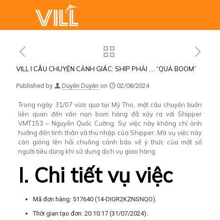
VILL l CÂU CHUYỆN CẢNH GIÁC: SHIP PHẢI …. “QUẢ BOOM”
Published by
Duyên Duyên
on
02/08/2024
Trong ngày 31/07 vừa qua tại Mỹ Tho, một câu chuyện buồn
liên quan đến vấn nạn bom hàng đã xảy ra với Shipper
VMT153 – Nguyễn Quốc Cường. Sự việc này không chỉ ảnh
hưởng đến tinh thần và thu nhập của Shipper. Mà vụ việc này
còn gióng lên hồi chuông cảnh báo về ý thức của một số
người tiêu dùng khi sử dụng dịch vụ giao hàng.
I. Chi tiết vụ việc
Mã đơn hàng: 517640 (14-DIGR2KZNSNQO).
Thời gian tạo đơn: 20:10:17 (31/07/2024).