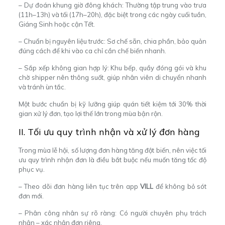
– Dự đoán khung giờ đông khách: Thường tập trung vào trưa
(11h–13h) và tối (17h–20h), đặc biệt trong các ngày cuối tuần,
Giáng Sinh hoặc cận Tết.
– Chuẩn bị nguyên liệu trước: Sơ chế sẵn, chia phần, bảo quản
đúng cách để khi vào ca chỉ cần chế biến nhanh.
– Sắp xếp không gian hợp lý: Khu bếp, quầy đóng gói và khu
chờ shipper nên thông suốt, giúp nhân viên di chuyển nhanh
và tránh ùn tắc.
Một bước chuẩn bị kỹ lưỡng giúp quán tiết kiệm tới 30% thời
gian xử lý đơn, tạo lợi thế lớn trong mùa bận rộn.
II. Tối ưu quy trình nhận và xử lý đơn hàng
Trong mùa lễ hội, số lượng đơn hàng tăng đột biến, nên việc tối
ưu quy trình nhận đơn là điều bắt buộc nếu muốn tăng tốc độ
phục vụ.
– Theo dõi đơn hàng liên tục trên app
VILL
để không bỏ sót
đơn mới.
– Phân công nhân sự rõ ràng: Có người chuyên phụ trách
nhận – xác nhận đơn riêng.