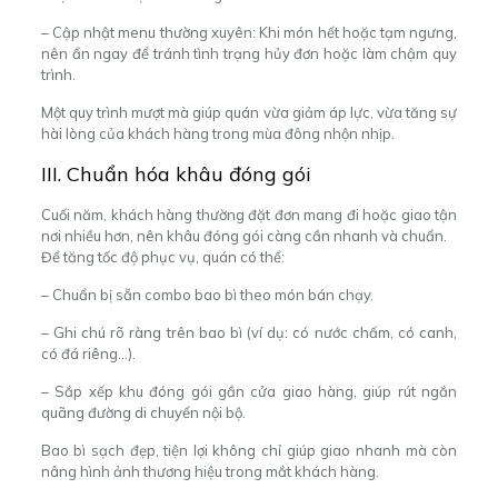
– Cập nhật menu thường xuyên: Khi món hết hoặc tạm ngưng,
nên ẩn ngay để tránh tình trạng hủy đơn hoặc làm chậm quy
trình.
Một quy trình mượt mà giúp quán vừa giảm áp lực, vừa tăng sự
hài lòng của khách hàng trong mùa đông nhộn nhịp.
III. Chuẩn hóa khâu đóng gói
Cuối năm, khách hàng thường đặt đơn mang đi hoặc giao tận
nơi nhiều hơn, nên khâu đóng gói càng cần nhanh và chuẩn.
Để tăng tốc độ phục vụ, quán có thể:
– Chuẩn bị sẵn combo bao bì theo món bán chạy.
– Ghi chú rõ ràng trên bao bì (ví dụ: có nước chấm, có canh,
có đá riêng…).
– Sắp xếp khu đóng gói gần cửa giao hàng, giúp rút ngắn
quãng đường di chuyển nội bộ.
Bao bì sạch đẹp, tiện lợi không chỉ giúp giao nhanh mà còn
nâng hình ảnh thương hiệu trong mắt khách hàng.