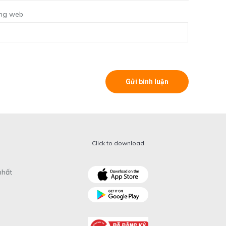
ng web
Click to download
nhất