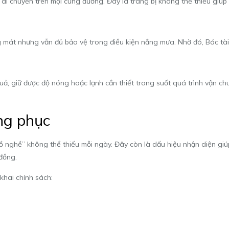
di chuyển trên mọi cung đường. Đây là trang bị không thể thiếu giúp 
mát nhưng vẫn đủ bảo vệ trong điều kiện nắng mưa. Nhờ đó, Bác tài lu
, giữ được độ nóng hoặc lạnh cần thiết trong suốt quá trình vận ch
ồng phục
ồ nghề” không thể thiếu mỗi ngày. Đây còn là dấu hiệu nhận diện gi
 đồng.
 khai chính sách: