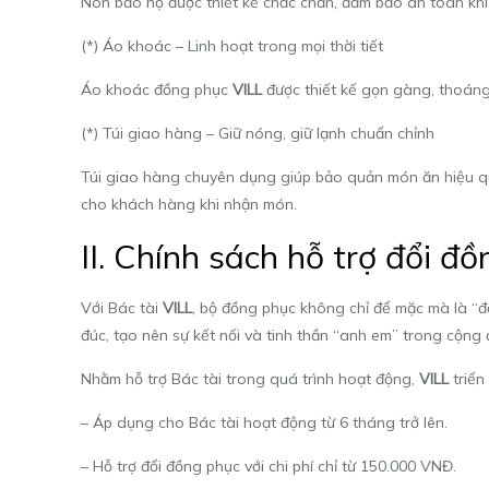
Nón bảo hộ được thiết kế chắc chắn, đảm bảo an toàn khi 
(*) Áo khoác – Linh hoạt trong mọi thời tiết
Áo khoác đồng phục
VILL
được thiết kế gọn gàng, thoáng 
(*) Túi giao hàng – Giữ nóng, giữ lạnh chuẩn chỉnh
Túi giao hàng chuyên dụng giúp bảo quản món ăn hiệu quả
cho khách hàng khi nhận món.
II. Chính sách hỗ trợ đổi đ
Với Bác tài
VILL
, bộ đồng phục không chỉ để mặc mà là “đ
đúc, tạo nên sự kết nối và tinh thần “anh em” trong cộng
Nhằm hỗ trợ Bác tài trong quá trình hoạt động,
VILL
triển
– Áp dụng cho Bác tài hoạt động từ 6 tháng trở lên.
– Hỗ trợ đổi đồng phục với chi phí chỉ từ 150.000 VNĐ.