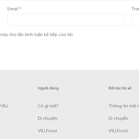
Email
*
Tra
này cho lần bình luận kế tiếp của tôi.
Người dùng
Đối tác tài xế
VILL
Có gì mới?
Thông tin mới 
Di chuyển
Di chuyển
VILLFood
VILLFood