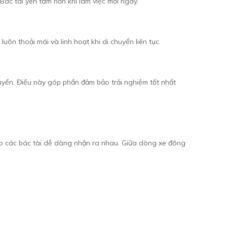
Bác tài yên tâm hơn khi làm việc mỗi ngày.
ôn thoải mái và linh hoạt khi di chuyển liên tục.
uyển. Điều này góp phần đảm bảo trải nghiệm tốt nhất
úp các bác tài dễ dàng nhận ra nhau. Giữa dòng xe đông