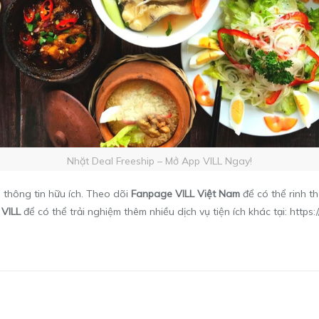
Nhặt Deal Freeship – Mở App VILL Ngay!
 thông tin hữu ích. Theo dõi
Fanpage
VILL Việt Nam
để có thể rinh 
p
VILL
để có thể trải nghiệm thêm nhiều dịch vụ tiện ích khác tại:
https: