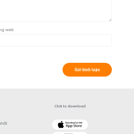
ng web
Click to download
nhất