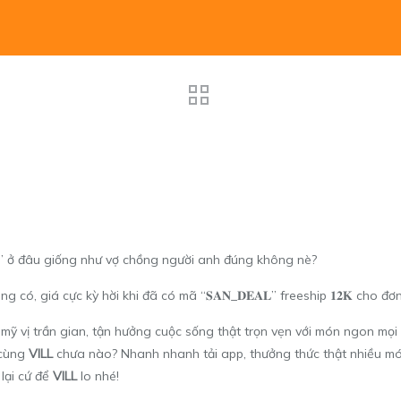
” ở đâu giống như vợ chồng người anh đúng không nè?
g có, giá cực kỳ hời khi đã có mã “𝐒𝐀𝐍_𝐃𝐄𝐀𝐋” freeship 𝟏𝟐𝐊 cho đơn
mỹ vị trần gian, tận hưởng
cuộc sống thật trọn vẹn với món ngon mọi
 cùng
VILL
chưa nào? Nhanh nhanh tải app, thưởng thức thật nhiều mó
 lại cứ để
VILL
lo nhé!