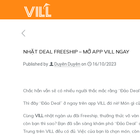
NHẶT DEAL FREESHIP – MỞ APP VILL NGAY
Published by
Duyên Duyên
on
16/10/2023
Chắc hẳn vẫn sẽ có nhiều người thắc mắc rằng “
Đảo Deal
Thì đây “Đảo Deal” ở ngay trên app VILL đó nè!
Món gì cũn
Cùng
VILL
nhặt ngàn ưu đãi Freeship, thưởng thức vô vàn 
còn bạn thì sao? Bạn đã sẵn sàng khám phá “Đảo Deal”
Trung trên VILL đều có đủ. Việc của bạn là chọn món, còn