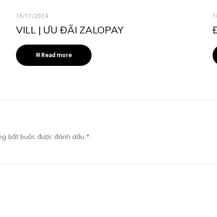
18/11/2024
1
VILL | ƯU ĐÃI ZALOPAY
Read more
ng bắt buộc được đánh dấu
*