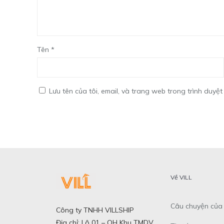
Tên
*
Lưu tên của tôi, email, và trang web trong trình duyệt 
Về VILL
Câu chuyện của 
Công ty TNHH VILLSHIP
Địa chỉ: Lô 01 – QH Khu TMDV