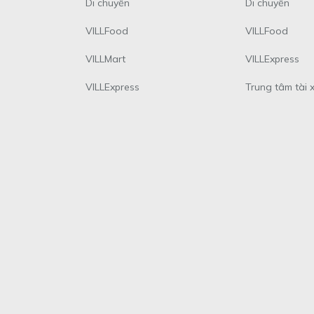
Di chuyển
Di chuyển
VILLFood
VILLFood
VILLMart
VILLExpress
VILLExpress
Trung tâm tài 