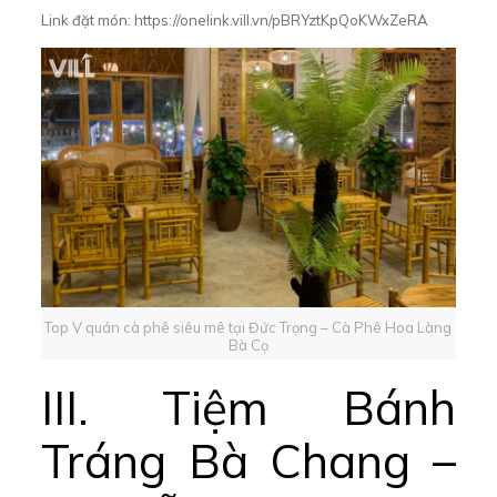
Link đặt món:
https://onelink.vill.vn/pBRYztKpQoKWxZeRA
Top V quán cà phê siêu mê tại Đức Trọng – Cà Phê Hoa Làng
Bà Cọ
III. Tiệm Bánh
Tráng Bà Chang –